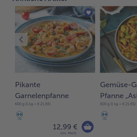
y
Pikante
Gemüse-Ga
Garnelenpfanne
Pfanne „Asi
600 g (1 kg = € 21,65)
600 g (1 kg = € 21,65)
12,99 €
inkl. MwSt.