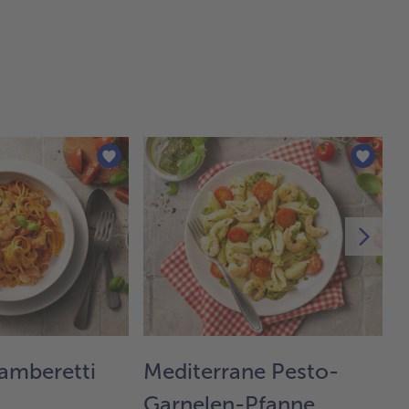
amberetti
Mediterrane Pesto-
W
Garnelen-Pfanne
Z