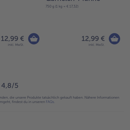
750 g (1 kg = € 17,32)
60
12,99 €
12,99 €
inkl. MwSt.
inkl. MwSt.
4,8/5
en, die unsere Produkte tatsächlich gekauft haben. Nähere Informationen
umgeht, findest du in unseren
FAQs
.