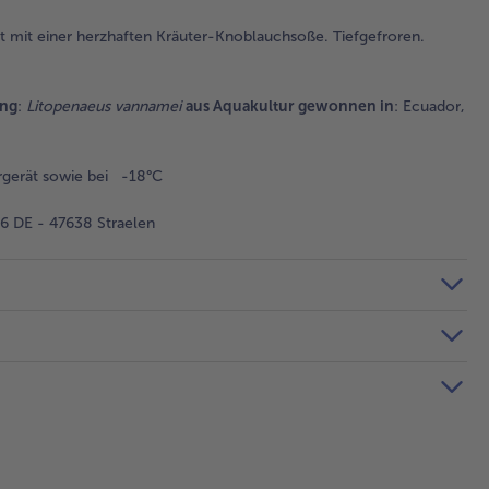
 mit einer herzhaften Kräuter-Knoblauchsoße. Tiefgefroren.
ung
:
Litopenaeus vannamei
aus Aquakultur gewonnen in
: Ecuador,
rgerät sowie bei -18°C
 DE - 47638 Straelen