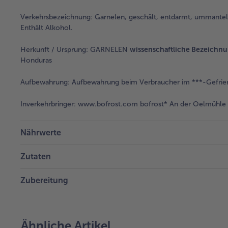
Verkehrsbezeichnung:
Garnelen, geschält, entdarmt, ummantelt
Enthält Alkohol.
Herkunft / Ursprung:
GARNELEN
wissenschaftliche Bezeichn
Honduras
Aufbewahrung:
Aufbewahrung beim Verbraucher im ***-Gefrie
Inverkehrbringer:
www.bofrost.com bofrost* An der Oelmühle 6
Nährwerte
Zutaten
Zubereitung
Ähnliche Artikel