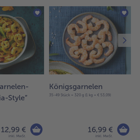
rnelen-
Königsgarnelen
B
35-49 Stück = 320 g (1 kg = € 53,09)
a-Style“
T
%
30
12,99 €
16,99 €
inkl. MwSt.
inkl. MwSt.