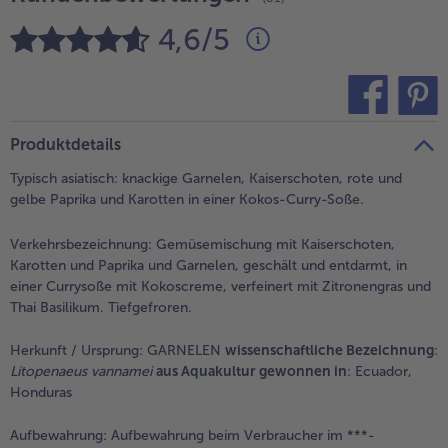
alle Brot & Brötchen
alle Für die Heißluftfritteuse
4,6/5
Kuchen & Torten
bofrost*free
alle Kuchen & Torten
alle bofrost*free
Süßspeisen
bofrost*high Protein
teilen
pin it
alle Süßspeisen
alle bofrost*high Protein
Produktdetails
Obst
bofrost*plus.
Typisch asiatisch: knackige Garnelen, Kaiserschoten, rote und
alle Obst
alle bofrost*plus.
gelbe Paprika und Karotten in einer Kokos-Curry-Soße.
Wein & Spirituosen
Verkehrsbezeichnung:
Gemüsemischung mit Kaiserschoten,
alle Wein & Spirituosen
Karotten und Paprika und Garnelen, geschält und entdarmt, in
Küchenutensilien
einer Currysoße mit Kokoscreme, verfeinert mit Zitronengras und
Thai Basilikum. Tiefgefroren.
alle Küchenutensilien
Herkunft / Ursprung:
GARNELEN
wissenschaftliche Bezeichnung
:
Litopenaeus vannamei
aus Aquakultur gewonnen in
: Ecuador,
Honduras
Aufbewahrung:
Aufbewahrung beim Verbraucher im ***-