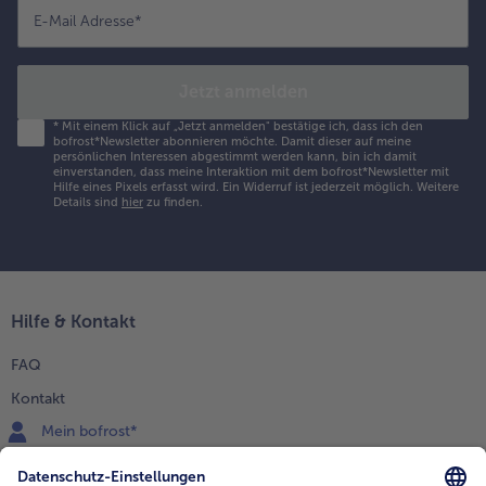
E-Mail Adresse
*
Jetzt anmelden
*
Mit einem Klick auf „Jetzt anmelden" bestätige ich, dass ich den
bofrost*Newsletter abonnieren möchte. Damit dieser auf meine
persönlichen Interessen abgestimmt werden kann, bin ich damit
einverstanden, dass meine Interaktion mit dem bofrost*Newsletter mit
Hilfe eines Pixels erfasst wird. Ein Widerruf ist jederzeit möglich.
Weitere
Details sind
hier
zu finden.
Hilfe & Kontakt
FAQ
Kontakt
Mein bofrost*
www.bofrost.de