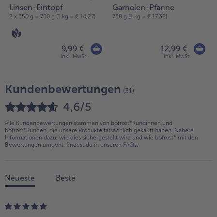
Linsen-Eintopf
Garnelen-Pfanne
2 x 350 g = 700 g (1 kg = € 14,27)
750 g (1 kg = € 17,32)
9,99 €
12,99 €
inkl. MwSt.
inkl. MwSt.
Kundenbewertungen
(31)
4,6/5
Alle Kundenbewertungen stammen von bofrost*Kundinnen und
bofrost*Kunden, die unsere Produkte tatsächlich gekauft haben. Nähere
Informationen dazu, wie dies sichergestellt wird und wie bofrost* mit den
Bewertungen umgeht, findest du in unseren
FAQs
.
Neueste
Beste