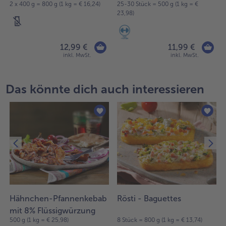
2 x 400 g = 800 g (1 kg = € 16,24)
25-30 Stück = 500 g (1 kg = €
23,98)
12,99 €
11,99 €
inkl. MwSt.
inkl. MwSt.
Das könnte dich auch interessieren
Hähnchen-Pfannenkebab
Rösti - Baguettes
mit 8% Flüssigwürzung
)
500 g (1 kg = € 25,98)
8 Stück = 800 g (1 kg = € 13,74)