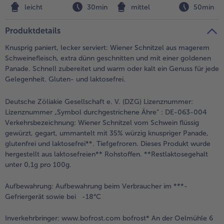
leicht
30min
mittel
50min
Weiterempfehlen & profitiere
Produktdetails
Knusprig paniert, lecker serviert: Wiener Schnitzel aus magerem
Schweinefleisch, extra dünn geschnitten und mit einer goldenen
Panade. Schnell zubereitet und warm oder kalt ein Genuss für jede
Gelegenheit. Gluten- und laktosefrei.
Deutsche Zöliakie Gesellschaft e. V. (DZG) Lizenznummer:
Lizenznummer „Symbol durchgestrichene Ähre“ : DE-063-004
Verkehrsbezeichnung:
Wiener Schnitzel vom Schwein flüssig
gewürzt, gegart, ummantelt mit 35% würzig knuspriger Panade,
glutenfrei und laktosefrei**. Tiefgefroren. Dieses Produkt wurde
hergestellt aus laktosefreien** Rohstoffen. **Restlaktosegehalt
unter 0,1g pro 100g.
Aufbewahrung:
Aufbewahrung beim Verbraucher im ***-
Gefriergerät sowie bei -18°C
Inverkehrbringer:
www.bofrost.com bofrost* An der Oelmühle 6