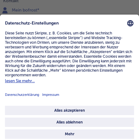
Kontakt
Mein bofrost*
www.bofrost.de
service@bofrost.de
0800 - 000 19 18
Mo.-Fr.: 7-21 Uhr Sa: 8-16 Uhr
Service
Unternehmen
Über uns