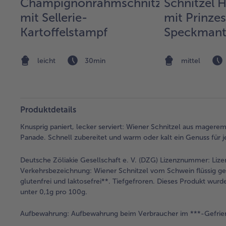
Champignonrahmschnitzel
Schnitzel H
mit Sellerie-
mit Prinze
Kartoffelstampf
Speckmant
leicht
30min
mittel
Produktdetails
Knusprig paniert, lecker serviert: Wiener Schnitzel aus magere
Panade. Schnell zubereitet und warm oder kalt ein Genuss für j
Deutsche Zöliakie Gesellschaft e. V. (DZG) Lizenznummer: L
Verkehrsbezeichnung:
Wiener Schnitzel vom Schwein flüssig ge
glutenfrei und laktosefrei**. Tiefgefroren. Dieses Produkt wurd
unter 0,1g pro 100g.
Aufbewahrung:
Aufbewahrung beim Verbraucher im ***-Gefrie