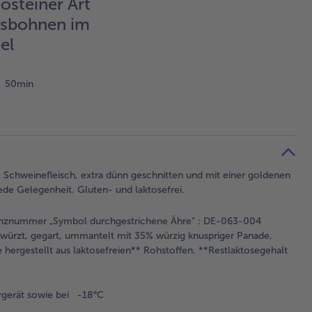
osteiner Art
ssbohnen im
el
50min
m Schweinefleisch, extra dünn geschnitten und mit einer goldenen
ede Gelegenheit. Gluten- und laktosefrei.
izenznummer „Symbol durchgestrichene Ähre“ : DE-063-004
würzt, gegart, ummantelt mit 35% würzig knuspriger Panade,
e hergestellt aus laktosefreien** Rohstoffen. **Restlaktosegehalt
rgerät sowie bei -18°C