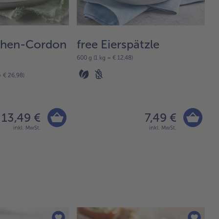
chen-Cordon
free Eierspätzle
f
600 g (1 kg = € 12,48)
12
= € 26,98)
13,49 €
7,49 €
inkl. MwSt.
inkl. MwSt.