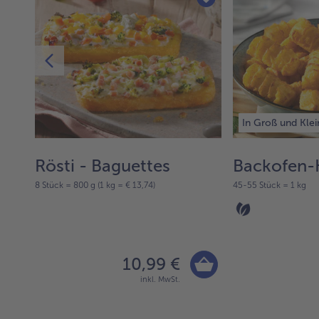
In Groß und Klei
Rösti - Baguettes
Backofen-
8 Stück = 800 g (1 kg = € 13,74)
45-55 Stück = 1 kg
10,99 €
inkl. MwSt.