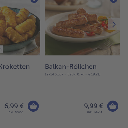
n
Kroketten
Balkan-Röllchen
R
12-14 Stück = 520 g (1 kg = € 19,21)
60
6,99 €
9,99 €
inkl. MwSt.
inkl. MwSt.