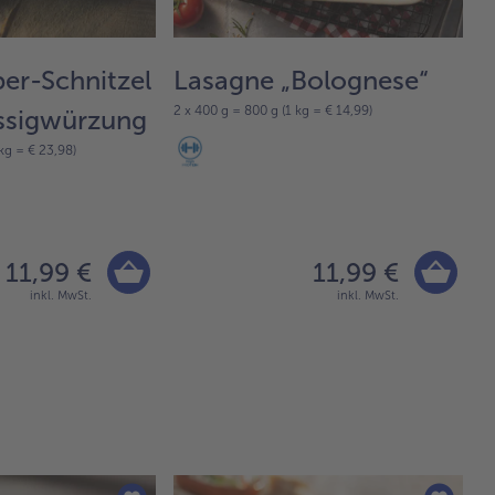
er-Schnitzel
Lasagne „Bolognese“
B
2 x 400 g = 800 g (1 kg = € 14,99)
ssigwürzung
L
kg = € 23,98)
11
11,99 €
11,99 €
inkl. MwSt.
inkl. MwSt.