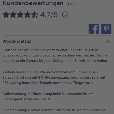
Kundenbewertungen
(1154)
Weiterempfehlen & profitiere
4,7/5
teilen
pin it
Produktdetails
Knusprig paniert, lecker serviert: Wiener Schnitzel aus dem
Schweinerücken, flüssig gewürzt, extra dünn geschnitten. Schnell
zubereitet ein Genuss für jede Gelegenheit. Einzeln entnehmbar.
Verkehrsbezeichnung:
Wiener Schnitzel vom Schwein, aus
Schweinelachsen mit 8% Flüssigwürzung, geschnitten, roh, mit
25% würzig knuspriger Panade ummantelt. Tiefgefroren.
Aufbewahrung:
Aufbewahrung beim Verbraucher im ***-
Gefriergerät sowie bei -18°C
Inverkehrbringer:
www.bofrost.com bofrost* An der Oelmühle 6