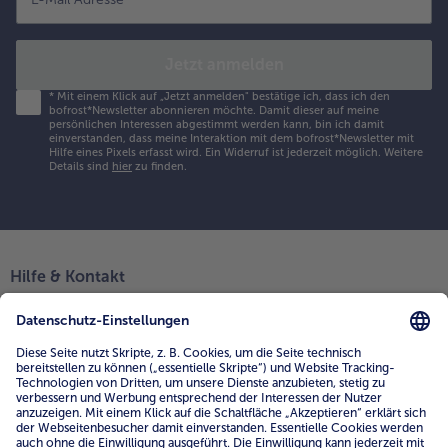
Jetzt anmelden
*
Mit einem Klick auf „Jetzt anmelden" bestätige ich, dass ich den
bofrost*Newsletter abonnieren möchte. Damit dieser auf meine
persönlichen Interessen abgestimmt werden kann, bin ich damit
einverstanden, dass meine Interaktion mit dem bofrost*Newsletter mit
Hilfe eines Pixels erfasst wird. Ein Widerruf ist jederzeit möglich.
Weitere
Details sind
hier
zu finden.
Hilfe & Kontakt
FAQ
Kontakt
Mein bofrost*
www.bofrost.de
service@bofrost.de