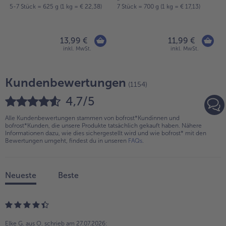
)
5-7 Stück = 625 g (1 kg = € 22,38)
7 Stück = 700 g (1 kg = € 17,13)
13,99 €
11,99 €
inkl. MwSt.
inkl. MwSt.
Kundenbewertungen
(1154)
4,7/5
Alle Kundenbewertungen stammen von bofrost*Kundinnen und
bofrost*Kunden, die unsere Produkte tatsächlich gekauft haben. Nähere
Informationen dazu, wie dies sichergestellt wird und wie bofrost* mit den
Bewertungen umgeht, findest du in unseren
FAQs
.
Neueste
Beste
Elke G. aus O.
schrieb am 27.07.2026: