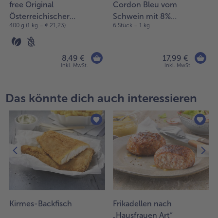
free Original
Cordon Bleu vom
Österreichischer
Schwein mit 8%
400 g (1 kg = € 21,23)
6 Stück = 1 kg
Kaiserschmarrn
Flüssigwürzung
8,49 €
17,99 €
inkl. MwSt.
inkl. MwSt.
Das könnte dich auch interessieren
Kirmes-Backfisch
Frikadellen nach
„Hausfrauen Art“