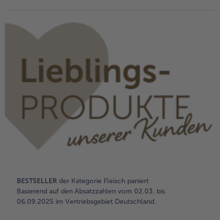
alle Brot & Brötchen
alle Für die Heißluftfritteuse
Kuchen & Torten
bofrost*free
alle Kuchen & Torten
alle bofrost*free
Süßspeisen
bofrost*high Protein
alle Süßspeisen
alle bofrost*high Protein
Obst
bofrost*plus.
alle Obst
alle bofrost*plus.
Wein & Spirituosen
alle Wein & Spirituosen
Küchenutensilien
alle Küchenutensilien
BESTSELLER
der Kategorie Fleisch paniert
Basierend auf den Absatzzahlen vom 02.03. bis
06.09.2025 im Vertriebsgebiet Deutschland.