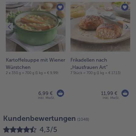
Kartoffelsuppe mit Wiener
Frikadellen nach
Würstchen
„Hausfrauen Art“
2 x 350 g = 700 g (1 kg = € 9,99)
7 Stück = 700 g (1 kg = € 17,13)
6,99 €
11,99 €
inkl. MwSt.
inkl. MwSt.
Kundenbewertungen
(1048)
4,3/5