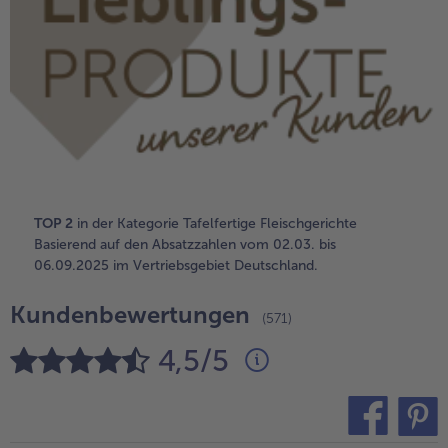
alle Brot & Brötchen
alle Für die Heißluftfritteuse
Kuchen & Torten
bofrost*free
alle Kuchen & Torten
alle bofrost*free
Süßspeisen
bofrost*high Protein
alle Süßspeisen
alle bofrost*high Protein
Obst
bofrost*plus.
alle Obst
alle bofrost*plus.
Wein & Spirituosen
TOP 2
in der Kategorie Tafelfertige Fleischgerichte
Basierend auf den Absatzzahlen vom 02.03. bis
alle Wein & Spirituosen
06.09.2025 im Vertriebsgebiet Deutschland.
Küchenutensilien
Kundenbewertungen
alle Küchenutensilien
(571)
4,5/5