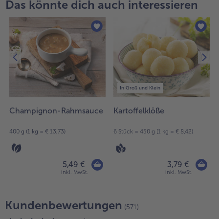
Das könnte dich auch interessieren
In Groß und Klein
Champignon-Rahmsauce
Kartoffelklöße
400 g (1 kg = € 13,73)
6 Stück = 450 g (1 kg = € 8,42)
5,49 €
3,79 €
inkl. MwSt.
inkl. MwSt.
Kundenbewertungen
(571)