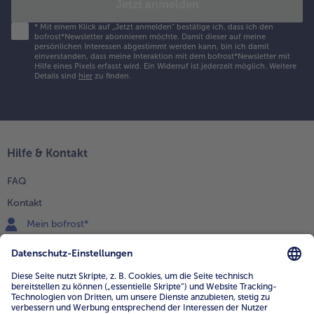
Jetzt anmelden
*
Mit einem Klick auf „Jetzt anmelden" bestätige ich, dass ich den
bofrost*Newsletter abonnieren möchte. Damit dieser auf meine
persönlichen Interessen abgestimmt werden kann, bin ich damit
einverstanden, dass meine Interaktion mit dem bofrost*Newsletter mit
Hilfe eines Pixels erfasst wird. Ein Widerruf ist jederzeit möglich.
Weitere
Details sind
hier
zu finden.
Hilfe & Kontakt
FAQ
Kontakt
Mein bofrost*
www.bofrost.de
service@bofrost.de
0800 - 000 19 18
Mo.-Fr.: 7-21 Uhr Sa: 8-16 Uhr