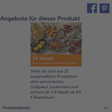
alle Brot & Brötchen
alle Für die Heißluftfritteuse
Kuchen & Torten
bofrost*free
Angebote für dieses Produkt
teilen
pin it
alle Kuchen & Torten
alle bofrost*free
Süßspeisen
bofrost*high Protein
alle Süßspeisen
alle bofrost*high Protein
Obst
bofrost*plus.
alle Obst
alle bofrost*plus.
Wein & Spirituosen
alle Wein & Spirituosen
Küchenutensilien
Stelle dir jetzt aus 15
ausgewählten Produkten
alle Küchenutensilien
dein persönliches
Grillpaket zusammen und
sichere dir 5 € Rabatt ab 60
€ Bestellwert.
Produktdetails