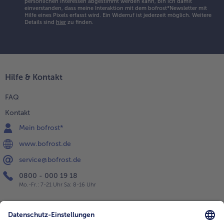
persönlichen Interessen abgestimmt werden kann, bin ich damit
einverstanden, dass meine Interaktion mit dem bofrost*Newsletter mit
Hilfe eines Pixels erfasst wird. Ein Widerruf ist jederzeit möglich.
Weitere
Details sind
hier
zu finden.
Hilfe & Kontakt
FAQ
Kontakt
Mein bofrost*
www.bofrost.de
service@bofrost.de
0800 - 000 19 18
Mo.-Fr.: 7-21 Uhr Sa: 8-16 Uhr
Service