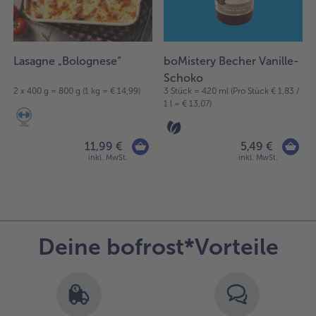
der
Weiterempfehlen & profitiere
Liste.
Lasagne „Bolognese“
boMistery Becher Vanille-
Schoko
2 x 400 g = 800 g (1 kg = € 14,99)
3 Stück = 420 ml (Pro Stück € 1,83 /
1 l = € 13,07)
11,99 €
5,49 €
inkl. MwSt.
inkl. MwSt.
Deine bofrost*Vorteile