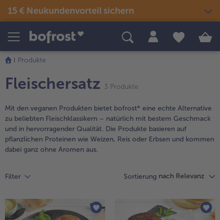
15 € Neukundenvorteil sichern
Produkte
Themenwelten
Rezepte
Produkte
Snacks & kleine Gerichte
weiter
Eis
Sommer & Grillen
Fleischersatz
alle Snacks & kleine Gerichte
mit
3 Produkte
Fisch & Meeresfrüchte
der
alle Eis
alle Sommer & Grillen
alle Fisch & Meeresfrüchte
Fertige Gerichte
Picknick
Artikel-
Klassiker neu entdeckt
Mit den veganen Produkten bietet bofrost* eine echte Alternative
Übersicht.
zu beliebten Fleischklassikern – natürlich mit bestem Geschmack
alle Klassiker neu entdeckt
Festliches
alle Fertige Gerichte
alle Picknick
Es
und in hervorragender Qualität. Die Produkte basieren auf
Fisch & Meeresfrüchte
Neuheiten
befinden
alle Festliches
pflanzlichen Proteinen wie Weizen, Reis oder Erbsen und kommen
Für Kinder
sich
dabei ganz ohne Aromen aus.
alle Fisch & Meeresfrüchte
alle Neuheiten
3
alle Für Kinder
Süßes & Desserts
Gemüse
Angebote
Artikel
alle Süßes & Desserts
nach Relevanz
Filter
Sortierung
in
Fertiges verfeinert
alle Gemüse
alle Angebote
der
Fleisch
Bestseller
alle Fertiges verfeinert
Liste.
alle Fleisch
alle Bestseller