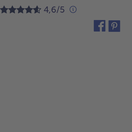
4,6/5
teilen
pin
it