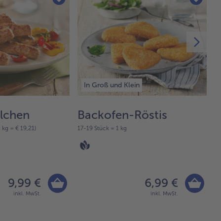
In Groß und Klein
lchen
Backofen-Röstis
R
 kg = € 19,21)
17-19 Stück = 1 kg
70
9,99 €
6,99 €
inkl. MwSt.
inkl. MwSt.