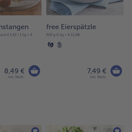
enstangen
free Eierspätzle
f
ück € 1,42 / 1 kg = €
600 g (1 kg = € 12,48)
15
8,49 €
7,49 €
inkl. MwSt.
inkl. MwSt.