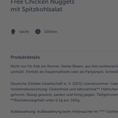
Free Chicken Nuggets
mit Spitzkohlsalat
leicht
100min
Produktdetails
Nicht nur für Kids ein Renner: kleine Bissen, aus fein zerklei
umhüllt. Perfekt als Hauptmahlzeit oder als Partysnack. Schnell
Deutsche Zöliakie Gesellschaft e. V. (DZG) Lizenznummer: L
Verkehrsbezeichnung:
Glutenfreie und laktosefreie** Hähnchen
geformt, flüssig gewürzt, paniert und fertig gegart. Tiefgefrore
**Restlaktosegehalt unter 0,1g pro 100g.
Aufbewahrung:
Aufbewahrung beim Verbraucher im ***-Gefrie