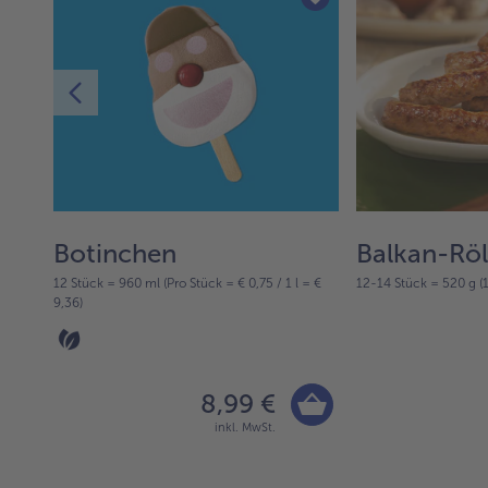
Botinchen
Balkan-Röl
 €
12 Stück = 960 ml (Pro Stück = € 0,75 / 1 l = €
12-14 Stück = 520 g (1
9,36)
8,99 €
inkl. MwSt.