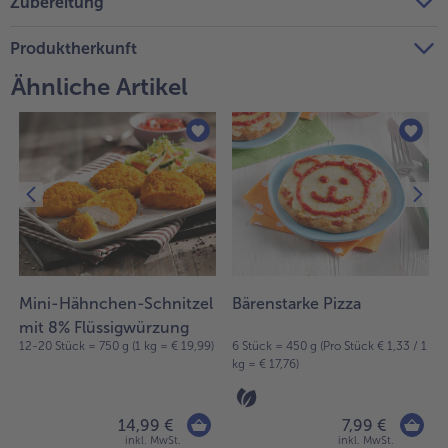
Zubereitung
Produktherkunft
Ähnliche Artikel
Mini-Hähnchen-Schnitzel
Bärenstarke Pizza
mit 8% Flüssigwürzung
12-20 Stück = 750 g (1 kg = € 19,99)
6 Stück = 450 g (Pro Stück € 1,33 / 1
kg = € 17,76)
14,99 €
7,99 €
inkl. MwSt.
inkl. MwSt.