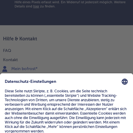
Hilfe eines Pixels erfasst wird. Ein Widerruf ist jederzeit möglich.
Weitere
Details sind
hier
zu finden.
Hilfe & Kontakt
FAQ
Kontakt
Mein bofrost*
www.bofrost.de
service@bofrost.de
0800 - 000 19 18
Mo.-Fr.: 7-21 Uhr Sa: 8-16 Uhr
Service