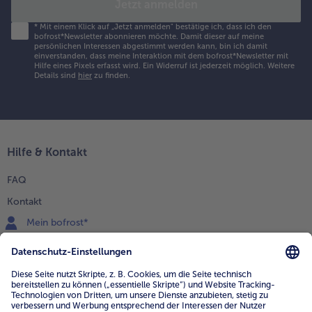
Jetzt anmelden
*
Mit einem Klick auf „Jetzt anmelden" bestätige ich, dass ich den
bofrost*Newsletter abonnieren möchte. Damit dieser auf meine
persönlichen Interessen abgestimmt werden kann, bin ich damit
einverstanden, dass meine Interaktion mit dem bofrost*Newsletter mit
Hilfe eines Pixels erfasst wird. Ein Widerruf ist jederzeit möglich.
Weitere
Details sind
hier
zu finden.
Hilfe & Kontakt
FAQ
Kontakt
Mein bofrost*
www.bofrost.de
service@bofrost.de
0800 - 000 19 18
Mo.-Fr.: 7-21 Uhr Sa: 8-16 Uhr