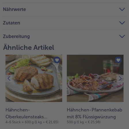
Nährwerte
Weiterempfehlen & profitiere
Zutaten
Zubereitung
Ähnliche Artikel
Hähnchen-
Hähnchen-Pfannenkebab
Oberkeulensteaks
mit 8% Flüssigwürzung
4-6 Stück = 600 g (1 kg = € 21,65)
500 g (1 kg = € 25,98)
„Holzfäller" mit 8%