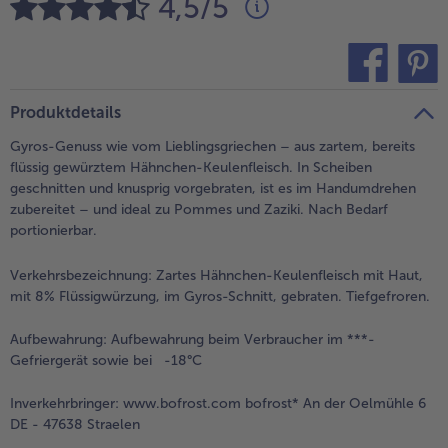
4,5/5
alle Brot & Brötchen
alle Für die Heißluftfritteuse
Kuchen & Torten
bofrost*free
alle Kuchen & Torten
alle bofrost*free
Süßspeisen
bofrost*high Protein
teilen
pin it
Produktdetails
alle Süßspeisen
alle bofrost*high Protein
Gyros-Genuss wie vom Lieblingsgriechen – aus zartem, bereits
Obst
bofrost*plus.
flüssig gewürztem Hähnchen-Keulenfleisch. In Scheiben
geschnitten und knusprig vorgebraten, ist es im Handumdrehen
alle Obst
alle bofrost*plus.
zubereitet – und ideal zu Pommes und Zaziki. Nach Bedarf
Wein & Spirituosen
portionierbar.
alle Wein & Spirituosen
Verkehrsbezeichnung:
Zartes Hähnchen-Keulenfleisch mit Haut,
Küchenutensilien
mit 8% Flüssigwürzung, im Gyros-Schnitt, gebraten. Tiefgefroren.
alle Küchenutensilien
Aufbewahrung:
Aufbewahrung beim Verbraucher im ***-
Gefriergerät sowie bei -18°C
Inverkehrbringer:
www.bofrost.com bofrost* An der Oelmühle 6
DE - 47638 Straelen