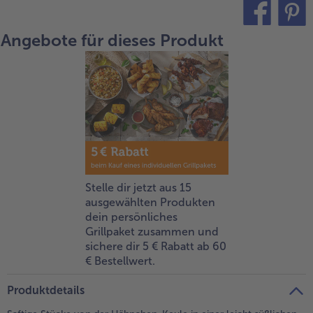
alle Brot & Brötchen
alle Für die Heißluftfritteuse
Kuchen & Torten
bofrost*free
Angebote für dieses Produkt
teilen
pin it
alle Kuchen & Torten
alle bofrost*free
Süßspeisen
bofrost*high Protein
alle Süßspeisen
alle bofrost*high Protein
Obst
bofrost*plus.
alle Obst
alle bofrost*plus.
Wein & Spirituosen
alle Wein & Spirituosen
Stelle dir jetzt aus 15
Küchenutensilien
ausgewählten Produkten
dein persönliches
alle Küchenutensilien
Grillpaket zusammen und
sichere dir 5 € Rabatt ab 60
€ Bestellwert.
Produktdetails