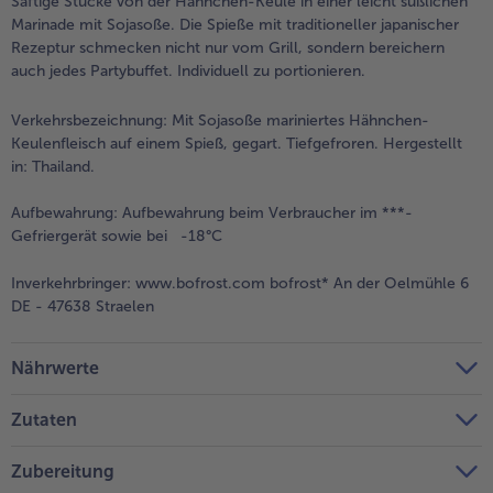
Saftige Stücke von der Hähnchen-Keule in einer leicht süßlichen
Marinade mit Sojasoße. Die Spieße mit traditioneller japanischer
Weiterempfehlen & profitiere
Rezeptur schmecken nicht nur vom Grill, sondern bereichern
auch jedes Partybuffet. Individuell zu portionieren.
Verkehrsbezeichnung:
Mit Sojasoße mariniertes Hähnchen-
Keulenfleisch auf einem Spieß, gegart. Tiefgefroren. Hergestellt
in: Thailand.
Aufbewahrung:
Aufbewahrung beim Verbraucher im ***-
Gefriergerät sowie bei -18°C
Inverkehrbringer:
www.bofrost.com bofrost* An der Oelmühle 6
DE - 47638 Straelen
Nährwerte
Zutaten
Zubereitung