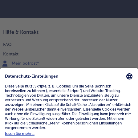
Hilfe & Kontakt
FAQ
Kontakt
Mein bofrost*
www.bofrost.de
service@bofrost.de
0800 - 000 19 18
Mo.-Fr.: 7-21 Uhr Sa: 8-16 Uhr
Service
Unternehmen