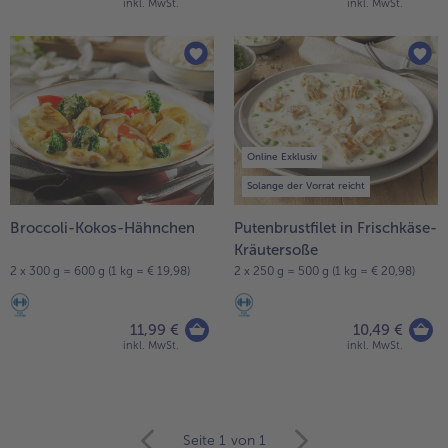
inkl. MwSt.
inkl. MwSt.
Online Exklusiv
Solange der Vorrat reicht
Broccoli-Kokos-Hähnchen
Putenbrustfilet in Frischkäse-
Kräutersoße
2 x 300 g = 600 g (1 kg = € 19,98)
2 x 250 g = 500 g (1 kg = € 20,98)
11,99 €
10,49 €
inkl. MwSt.
inkl. MwSt.
weiter
Seite 1
von 1