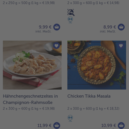
2 x 250 g = 500 g (1 kg = € 19,98)
2 x 300 g = 600 g (1 kg = € 14,98)
Weiterempfehlen & profitiere
9,99 €
8,99 €
inkl. MwSt.
inkl. MwSt.
Hähnchengeschnetzeltes in
Chicken Tikka Masala
Champignon-Rahmsoße
2 x 300 g = 600 g (1 kg = € 19,98)
2 x 300 g = 600 g (1 kg = € 18,32)
11,99 €
10,99 €