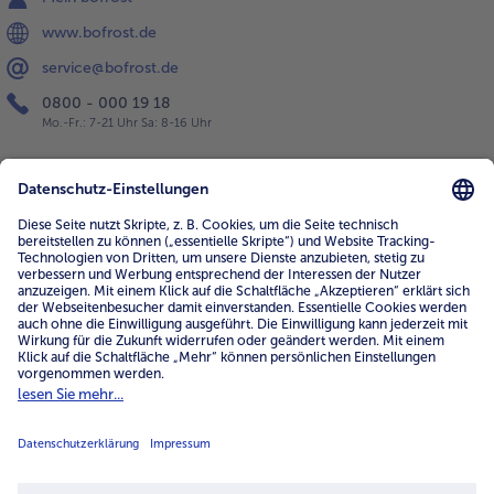
www.bofrost.de
service@bofrost.de
0800 - 000 19 18
Mo.-Fr.: 7-21 Uhr Sa: 8-16 Uhr
Service
Unternehmen
Über uns