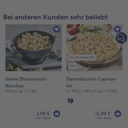
mit
der
Artikel-
Bei anderen Kunden sehr beliebt
Übersicht.
Es
befinden
sich
10
Artikel
in
Nur für kurze Zeit
der
Liste.
Neu
Kleine Blumenkohl-
Flammkuchen Caprese-
Röschen
Art
500 g (1 kg = € 7,98)
2 x 340 g = 680 g (1 kg = € 17,63)
3,99 €
11,99 €
inkl. MwSt.
inkl. MwSt.