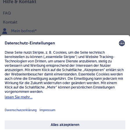
Hilfe & Kontakt
FAQ
Kontakt
Mein bofrost*
www.bofrost.de
service@bofrost.de
0800 - 000 19 18
Mo.-Fr.: 7-21 Uhr Sa: 8-16 Uhr
Service
Unternehmen
Über uns