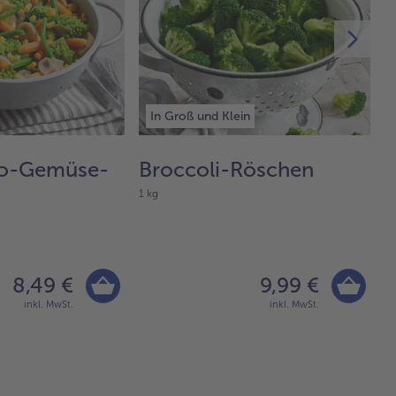
In Groß und Klein
o-Gemüse-
Broccoli-Röschen
1 kg
12
8,49 €
9,99 €
inkl. MwSt.
inkl. MwSt.