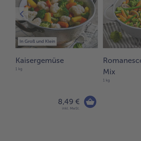
In Groß und Klein
Kaisergemüse
Romanesc
1 kg
Mix
1 kg
8,49 €
inkl. MwSt.