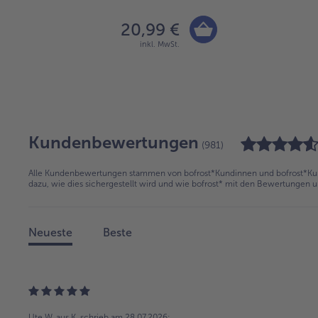
20,99 €
inkl. MwSt.
Kundenbewertungen
(981)
Alle Kundenbewertungen stammen von bofrost*Kundinnen und bofrost*Kund
dazu, wie dies sichergestellt wird und wie bofrost* mit den Bewertungen 
Neueste
Beste
Ute W. aus K.
schrieb am 28.07.2026: