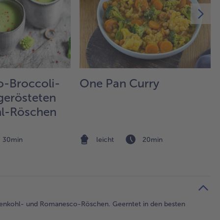
-Broccoli-
One Pan Curry
gerösteten
l-Röschen
30min
leicht
20min
lumenkohl- und Romanesco-Röschen. Geerntet in den besten