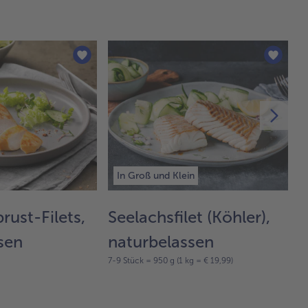
In Groß und Klein
ust-Filets,
Seelachsfilet (Köhler),
H
75
sen
naturbelassen
7-9 Stück = 950 g (1 kg = € 19,99)