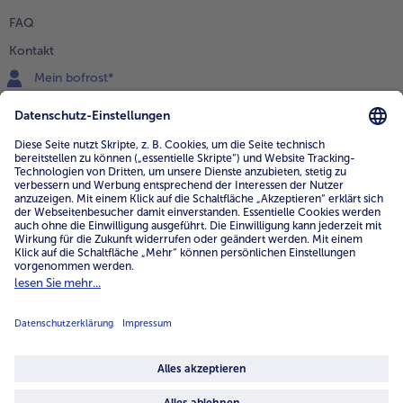
FAQ
Kontakt
Mein bofrost*
www.bofrost.de
service@bofrost.de
0800 - 000 19 18
Mo.-Fr.: 7-21 Uhr Sa: 8-16 Uhr
Service
Unternehmen
Über uns