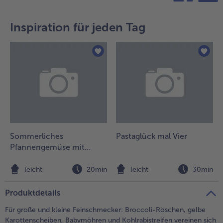
teilen
pin it
Weiterempfehlen & profitiere
Inspiration für jeden Tag
Sommerliches
Pastaglück mal Vier
Pfannengemüse mit
Schupfnudeln aus der
Heißluftfritteuse
leicht
20min
leicht
30min
Produktdetails
Für große und kleine Feinschmecker: Broccoli-Röschen, gelbe
Karottenscheiben, Babymöhren und Kohlrabistreifen vereinen sich