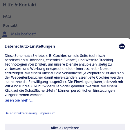
Hilfe & Kontakt
FAQ
Kontakt
Mein bofrost*
www.bofrost.de
service@bofrost.de
0800 - 000 19 18
Mo.-Fr.: 7-21 Uhr Sa: 8-16 Uhr
Service
Unternehmen
Über uns