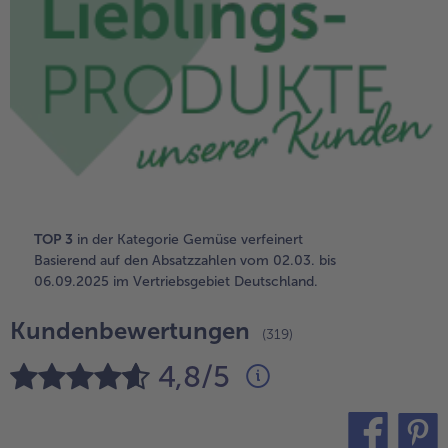
alle Brot & Brötchen
alle Für die Heißluftfritteuse
Kuchen & Torten
bofrost*free
alle Kuchen & Torten
alle bofrost*free
Süßspeisen
bofrost*high Protein
alle Süßspeisen
alle bofrost*high Protein
Obst
bofrost*plus.
alle Obst
alle bofrost*plus.
Wein & Spirituosen
TOP 3
in der Kategorie Gemüse verfeinert
alle Wein & Spirituosen
Basierend auf den Absatzzahlen vom 02.03. bis
Küchenutensilien
06.09.2025 im Vertriebsgebiet Deutschland.
alle Küchenutensilien
Kundenbewertungen
(319)
4,8/5