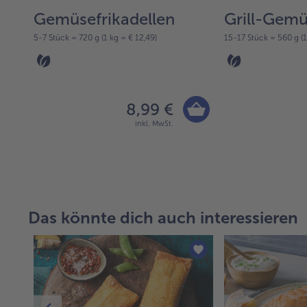
is"
Gemüsefrikadellen
Grill-Gemü
5-7 Stück = 720 g (1 kg = € 12,49)
15-17 Stück = 560 g (1
8,99 €
inkl. MwSt.
Das könnte dich auch interessieren