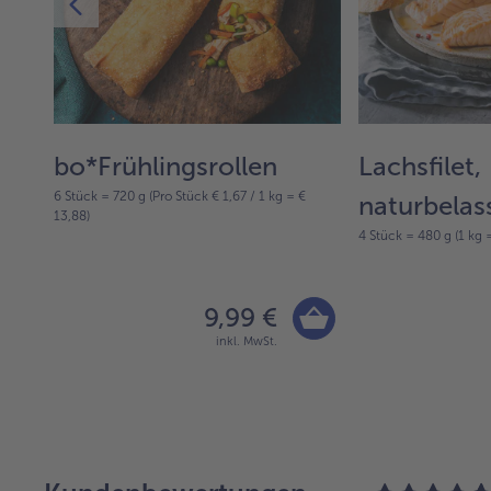
bo*Frühlingsrollen
Lachsfilet,
6 Stück = 720 g (Pro Stück € 1,67 / 1 kg = €
naturbelas
13,88)
4 Stück = 480 g (1 kg 
9,99 €
inkl. MwSt.