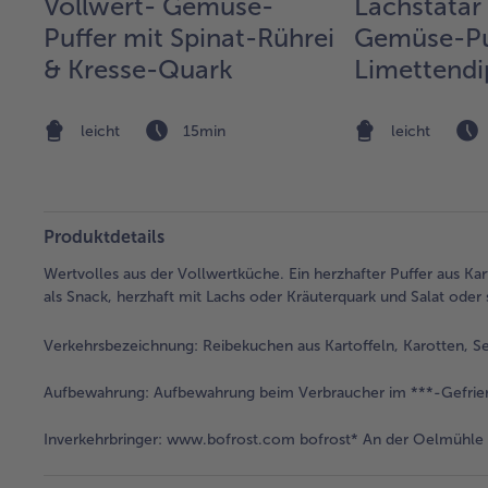
Vollwert- Gemüse-
Lachstatar
Puffer mit Spinat-Rührei
Gemüse-Pu
& Kresse-Quark
Limettendi
leicht
15min
leicht
Produktdetails
Wertvolles aus der Vollwertküche. Ein herzhafter Puffer aus Kar
als Snack, herzhaft mit Lachs oder Kräuterquark und Salat oder 
Verkehrsbezeichnung:
Reibekuchen aus Kartoffeln, Karotten, S
Aufbewahrung:
Aufbewahrung beim Verbraucher im ***-Gefrie
Inverkehrbringer:
www.bofrost.com bofrost* An der Oelmühle 6