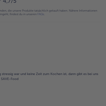
4,7/5
en, die unsere Produkte tatsächlich gekauft haben. Nähere Informationen
umgeht, findest du in unseren
FAQs
.
g stressig war und keine Zeit zum Kochen ist, dann gibt es bei uns
es SAVE-Food