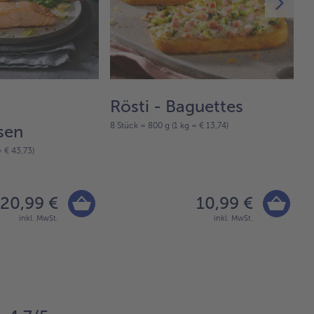
Rösti - Baguettes
O
8 Stück = 800 g (1 kg = € 13,74)
sen
M
= € 43,73)
16
20,99 €
10,99 €
inkl. MwSt.
inkl. MwSt.