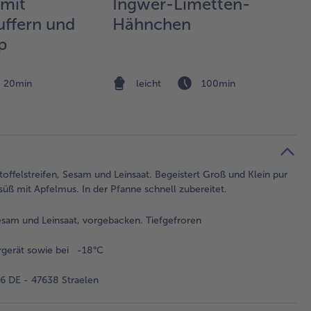
 mit
Ingwer-Limetten-
ffern und
Hähnchen
p
20min
leicht
100min
toffelstreifen, Sesam und Leinsaat. Begeistert Groß und Klein pur
süß mit Apfelmus. In der Pfanne schnell zubereitet.
esam und Leinsaat, vorgebacken. Tiefgefroren
rgerät sowie bei -18°C
 DE - 47638 Straelen