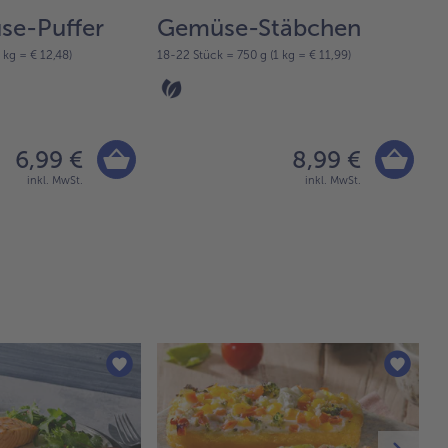
se-Puffer
Gemüse-Stäbchen
F
 kg = € 12,48)
18-22 Stück = 750 g (1 kg = € 11,99)
50
6,99 €
8,99 €
inkl. MwSt.
inkl. MwSt.