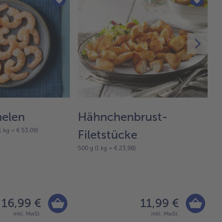
nelen
Hähnchenbrust-
M
 kg = € 53,09)
Filetstücke
m
500 g (1 kg = € 23,98)
8-
16,99 €
11,99 €
inkl. MwSt.
inkl. MwSt.