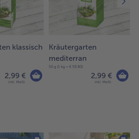
ten klassisch
Kräutergarten
G
10
mediterran
50 g (1 kg = € 59,80)
2,99 €
2,99 €
inkl. MwSt.
inkl. MwSt.