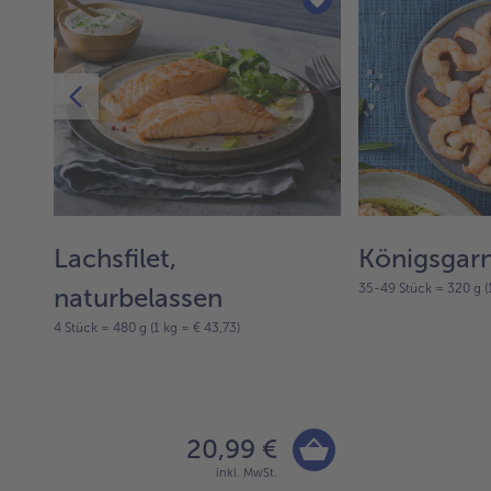
 in
Lachsfilet,
Königsgar
35-49 Stück = 320 g (1
naturbelassen
4 Stück = 480 g (1 kg = € 43,73)
20,99 €
inkl. MwSt.