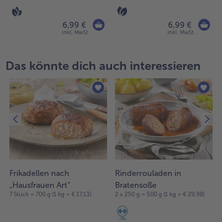
6,99 €
6,99 €
inkl. MwSt.
inkl. MwSt.
Das könnte dich auch interessieren
Frikadellen nach
Rinderrouladen in
„Hausfrauen Art“
Bratensoße
7 Stück = 700 g (1 kg = € 17,13)
2 x 250 g = 500 g (1 kg = € 29,98)