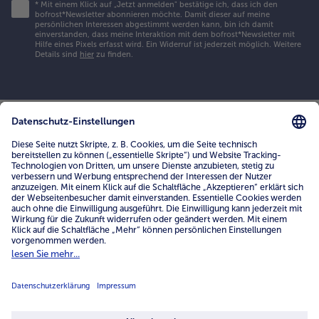
*
Mit einem Klick auf „Jetzt anmelden" bestätige ich, dass ich den
bofrost*Newsletter abonnieren möchte. Damit dieser auf meine
persönlichen Interessen abgestimmt werden kann, bin ich damit
einverstanden, dass meine Interaktion mit dem bofrost*Newsletter mit
Hilfe eines Pixels erfasst wird. Ein Widerruf ist jederzeit möglich.
Weitere
Details sind
hier
zu finden.
Hilfe & Kontakt
FAQ
Kontakt
Mein bofrost*
www.bofrost.de
service@bofrost.de
0800 - 000 19 18
Mo.-Fr.: 7-21 Uhr Sa: 8-16 Uhr