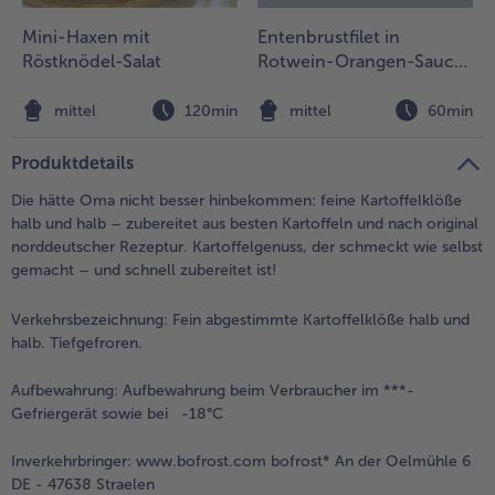
t
Mini-Haxen mit
Entenbrustfilet in
Weiterempfehlen & profitiere
Röstknödel-Salat
Rotwein-Orangen-Sauce
mit Schalotten und
Knödelchips
n
mittel
120min
mittel
60min
Produktdetails
Die hätte Oma nicht besser hinbekommen: feine Kartoffelklöße
halb und halb – zubereitet aus besten Kartoffeln und nach original
norddeutscher Rezeptur. Kartoffelgenuss, der schmeckt wie selbst
gemacht – und schnell zubereitet ist!
Verkehrsbezeichnung:
Fein abgestimmte Kartoffelklöße halb und
halb. Tiefgefroren.
Aufbewahrung:
Aufbewahrung beim Verbraucher im ***-
Gefriergerät sowie bei -18°C
Inverkehrbringer:
www.bofrost.com bofrost* An der Oelmühle 6
DE - 47638 Straelen