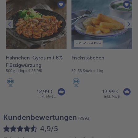
In Groß und Klein
Hähnchen-Gyros mit 8%
Fischstäbchen
Flüssigwürzung
1
500 g (1 kg = € 25,98)
32-35 Stück = 1 kg
12,99 €
13,99 €
inkl. MwSt.
inkl. MwSt.
Kundenbewertungen
(2993)
4,9/5