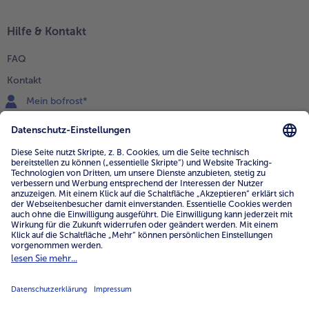
Hilfe & Kontakt
FAQ
Kontakt
Mein bofrost*
www.bofrost.de
service@bofrost.de
0800 - 000 19 18
Mo.-Fr.: 7-21 Uhr Sa: 8-16 Uhr
Service
Unternehmen
Über uns