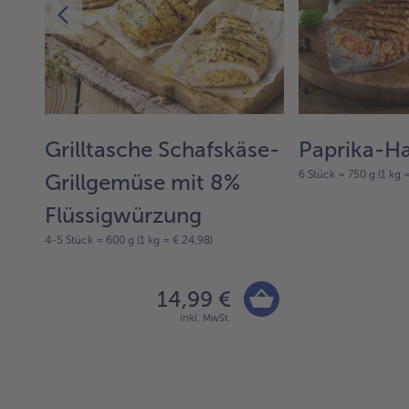
Grilltasche Schafskäse-
Paprika-H
6 Stück = 750 g (1 kg 
Grillgemüse mit 8%
Flüssigwürzung
4-5 Stück = 600 g (1 kg = € 24,98)
14,99 €
inkl. MwSt.