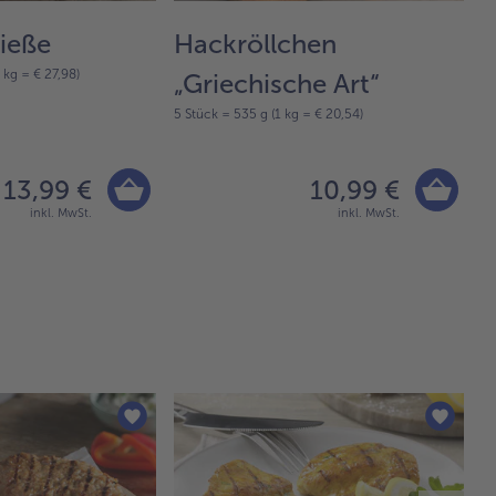
pieße
Hackröllchen
H
 kg = € 27,98)
12
„Griechische Art“
ml
5 Stück = 535 g (1 kg = € 20,54)
13,99 €
10,99 €
inkl. MwSt.
inkl. MwSt.