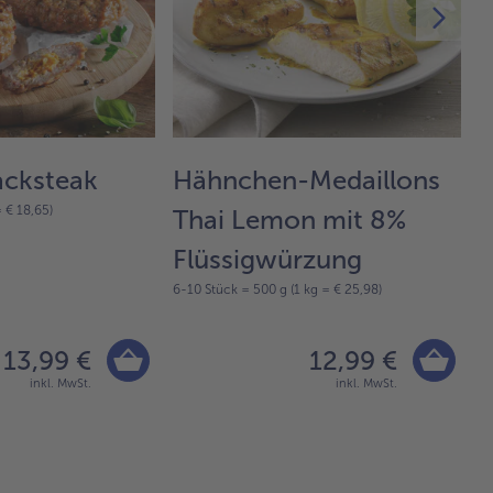
acksteak
Hähnchen-Medaillons
C
= € 18,65)
Thai Lemon mit 8%
„
Flüssigwürzung
F
6-10 Stück = 500 g (1 kg = € 25,98)
7-
13,99 €
12,99 €
inkl. MwSt.
inkl. MwSt.