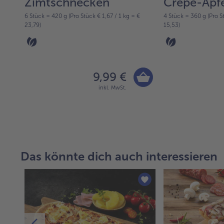
Zimtschnecken
Crêpe-Apf
€
6 Stück = 420 g (Pro Stück € 1,67 / 1 kg = €
4 Stück = 360 g (Pro St
23,79)
15,53)
9,99 €
inkl. MwSt.
Das könnte dich auch interessieren