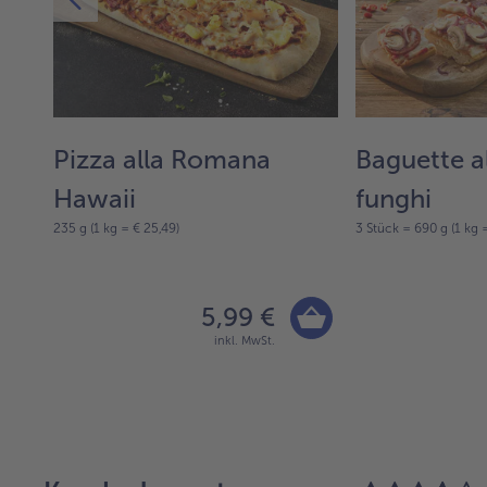
Pizza alla Romana
Baguette a
uf
Hawaii
funghi
235 g (1 kg = € 25,49)
3 Stück = 690 g (1 kg 
5,99 €
inkl. MwSt.