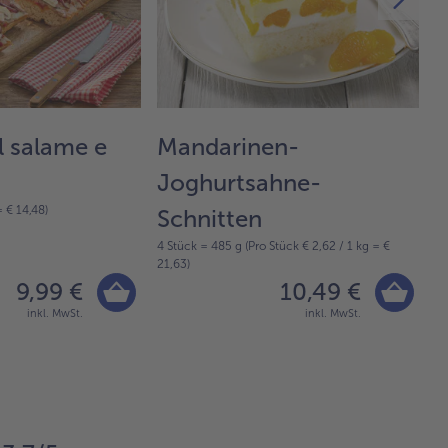
l salame e
Mandarinen-
S
Joghurtsahne-
= € 14,48)
2 
Schnitten
4 Stück = 485 g (Pro Stück € 2,62 / 1 kg = €
21,63)
9,99 €
10,49 €
inkl. MwSt.
inkl. MwSt.