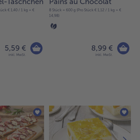
el-Täschchen
Pains au Chocolat
ück € 1,40 / 1 kg = €
8 Stück = 600 g (Pro Stück € 1,12 / 1 kg = €
8 
14,98)
24
5,59 €
8,99 €
inkl. MwSt.
inkl. MwSt.