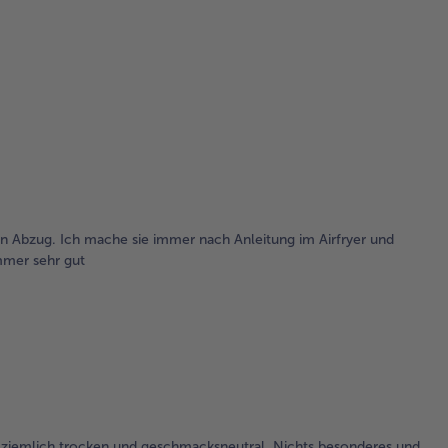
n Abzug. Ich mache sie immer nach Anleitung im Airfryer und
mmer sehr gut
r ziemlich trocken und geschmacksneutral .Nichts besonderes und