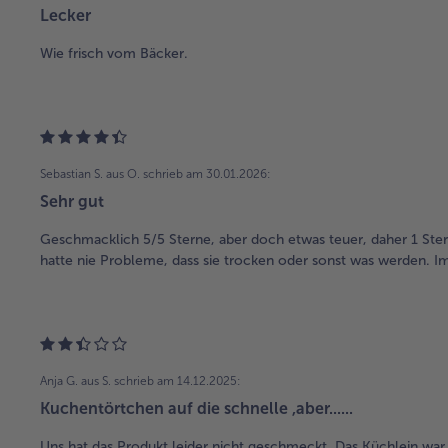
Lecker
Wie frisch vom Bäcker.
Sebastian S. aus O.
schrieb am 30.01.2026:
Sehr gut
Geschmacklich 5/5 Sterne, aber doch etwas teuer, daher 1 Ster
hatte nie Probleme, dass sie trocken oder sonst was werden. I
Anja G. aus S.
schrieb am 14.12.2025:
Kuchentörtchen auf die schnelle ,aber......
Uns hat das Produkt leider nicht geschmeckt. Das Küchlein wa