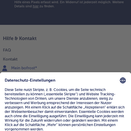
Hilfe eines Pixels erfasst wird. Ein Widerruf ist jederzeit möglich.
Weitere
Details sind
hier
zu finden.
Hilfe & Kontakt
FAQ
Kontakt
Mein bofrost*
www.bofrost.de
service@bofrost.de
0800 - 000 19 18
Mo.-Fr.: 7-21 Uhr Sa: 8-16 Uhr
Service