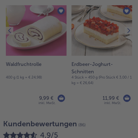
Waldfruchtrolle
Erdbeer-Joghurt-
Schnitten
400 g (1 kg = € 24,98)
4 Stück = 450 g (Pro Stück € 3,00 / 1
kg = € 26,64)
9,99 €
11,99 €
inkl. MwSt.
inkl. MwSt.
Kundenbewertungen
(86)
4,9/5