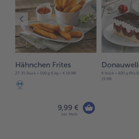
Hähnchen Frites
Donauwell
27-35 Stück = 500 g (1 kg = € 19,98)
6 Stück = 600 g (Pro S
19,98)
9,99 €
inkl. MwSt.