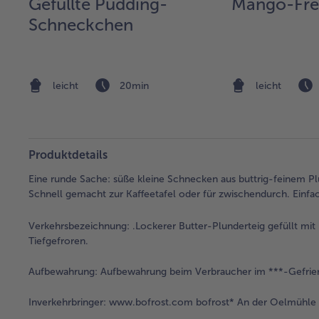
Gefüllte Pudding-
Mango-Fre
Schneckchen
leicht
20min
leicht
Produktdetails
Eine runde Sache: süße kleine Schnecken aus buttrig-feinem P
Schnell gemacht zur Kaffeetafel oder für zwischendurch. Einf
Verkehrsbezeichnung:
.Lockerer Butter-Plunderteig gefüllt m
Tiefgefroren.
Aufbewahrung:
Aufbewahrung beim Verbraucher im ***-Gefrie
Inverkehrbringer:
www.bofrost.com bofrost* An der Oelmühle 6