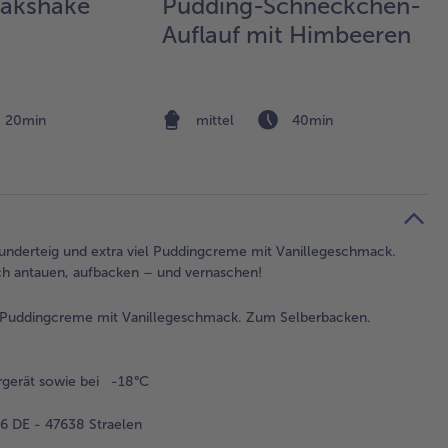
akshake
Pudding-Schneckchen-
Auflauf mit Himbeeren
20min
mittel
40min
lunderteig und extra viel Puddingcreme mit Vanillegeschmack.
ach antauen, aufbacken – und vernaschen!
it Puddingcreme mit Vanillegeschmack. Zum Selberbacken.
rgerät sowie bei -18°C
 DE - 47638 Straelen