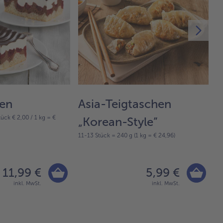
en
Asia-Teigtaschen
K
tück € 2,00 / 1 kg = €
„Korean-Style”
H
11-13 Stück = 240 g (1 kg = € 24,96)
4 
11,99 €
5,99 €
inkl. MwSt.
inkl. MwSt.