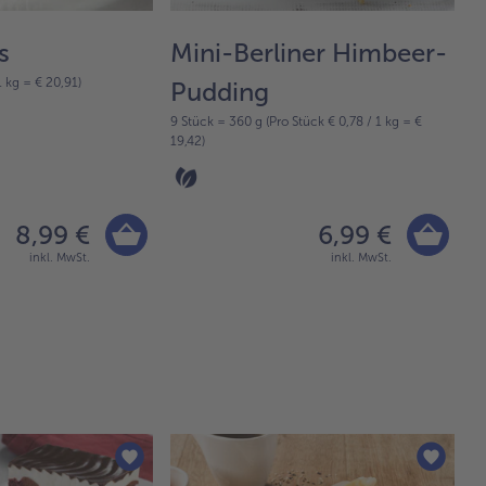
s
Mini-Berliner Himbeer-
 kg = € 20,91)
6 
Pudding
23
9 Stück = 360 g (Pro Stück € 0,78 / 1 kg = €
19,42)
8,99 €
6,99 €
inkl. MwSt.
inkl. MwSt.