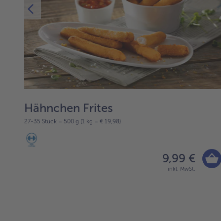
der
Liste.
Hähnchen Frites
27-35 Stück = 500 g (1 kg = € 19,98)
9,99 €
inkl. MwSt.