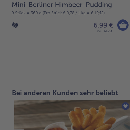
Mini-Berliner Himbeer-Pudding
9 Stück = 360 g (Pro Stück € 0,78 / 1 kg = € 19,42)
6,99 €
inkl. MwSt.
weiter
mit
der
Artikel-
Bei anderen Kunden sehr beliebt
Übersicht.
Es
befinden
sich
11
Artikel
in