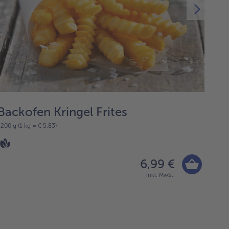
Backofen Kringel Frites
bo
1200 g (1 kg = € 5,83)
3 Stüc
6,99 €
inkl. MwSt.