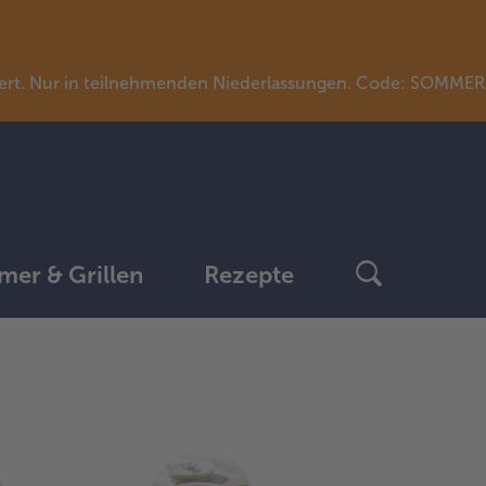
llwert. Nur in teilnehmenden Niederlassungen. Code: SOMME
er & Grillen
Rezepte
weiter
mit
der
Artikel-
Übersicht.
Es