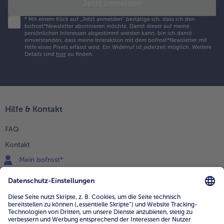
Jetzt anmelden
*
Mit einem Klick auf „Jetzt anmelden" bestätige ich, dass ich den
bofrost*Newsletter abonnieren möchte. Damit dieser auf meine
persönlichen Interessen abgestimmt werden kann, bin ich damit
einverstanden, dass meine Interaktion mit dem bofrost*Newsletter mit
Hilfe eines Pixels erfasst wird. Ein Widerruf ist jederzeit möglich.
Weitere
Details sind
hier
zu finden.
Hilfe & Kontakt
FAQ
Kontakt
Mein bofrost*
www.bofrost.de
service@bofrost.de
0800 - 000 19 18
Mo.-Fr.: 7-21 Uhr Sa: 8-16 Uhr