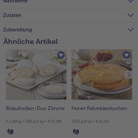
Nährwerte
Weiterempfehlen & profitiere
Zutaten
Zubereitung
Ähnliche Artikel
Biskuitrollen-Duo Zitrone
Feiner Rahmkäsekuchen
1
2 x 250 g = 500 g (1 kg = € 21,98)
1350 g (1 kg = € 11,10)