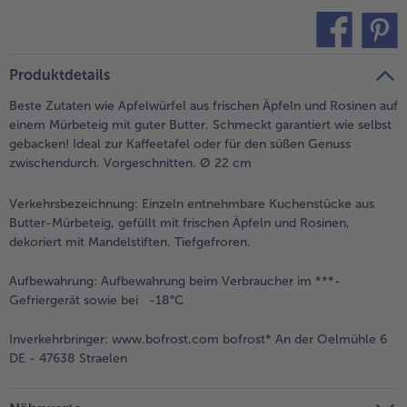
alle Brot & Brötchen
alle Für die Heißluftfritteuse
Kuchen & Torten
bofrost*free
teilen
pin it
alle Kuchen & Torten
alle bofrost*free
Produktdetails
Süßspeisen
bofrost*high Protein
Beste Zutaten wie Apfelwürfel aus frischen Äpfeln und Rosinen auf
alle Süßspeisen
alle bofrost*high Protein
einem Mürbeteig mit guter Butter. Schmeckt garantiert wie selbst
Obst
bofrost*plus.
gebacken! Ideal zur Kaffeetafel oder für den süßen Genuss
zwischendurch. Vorgeschnitten. Ø 22 cm
alle Obst
alle bofrost*plus.
Wein & Spirituosen
Verkehrsbezeichnung:
Einzeln entnehmbare Kuchenstücke aus
Butter-Mürbeteig, gefüllt mit frischen Äpfeln und Rosinen,
alle Wein & Spirituosen
dekoriert mit Mandelstiften. Tiefgefroren.
Küchenutensilien
Aufbewahrung:
Aufbewahrung beim Verbraucher im ***-
alle Küchenutensilien
Gefriergerät sowie bei -18°C
Inverkehrbringer:
www.bofrost.com bofrost* An der Oelmühle 6
DE - 47638 Straelen