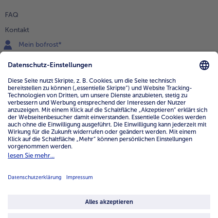
FAQ
Kontakt
Mein bofrost*
www.bofrost.de
service@bofrost.de
0800 - 000 19 18
Mo.-Fr.: 7-21 Uhr Sa: 8-16 Uhr
Service
Unternehmen
Über uns