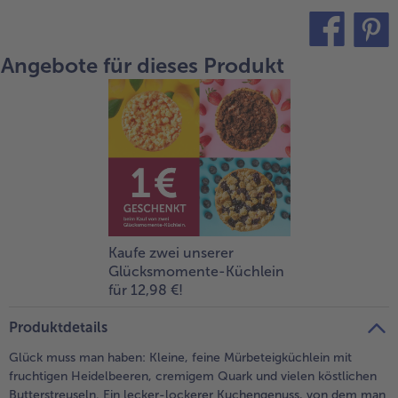
alle Brot & Brötchen
alle Für die Heißluftfritteuse
Kuchen & Torten
bofrost*free
Angebote für dieses Produkt
teilen
pin it
alle Kuchen & Torten
alle bofrost*free
Süßspeisen
bofrost*high Protein
alle Süßspeisen
alle bofrost*high Protein
Obst
bofrost*plus.
alle Obst
alle bofrost*plus.
Wein & Spirituosen
alle Wein & Spirituosen
Küchenutensilien
Kaufe zwei unserer
Glücksmomente-Küchlein
alle Küchenutensilien
für 12,98 €!
Produktdetails
Glück muss man haben: Kleine, feine Mürbeteigküchlein mit
fruchtigen Heidelbeeren, cremigem Quark und vielen köstlichen
Butterstreuseln. Ein lecker-lockerer Kuchengenuss, von dem man