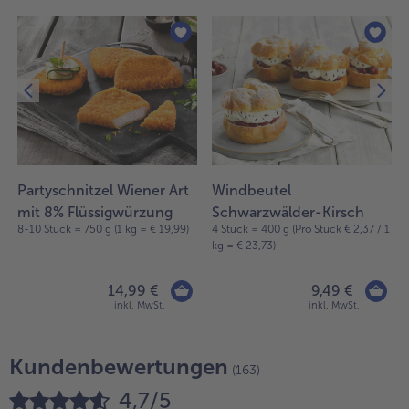
Partyschnitzel Wiener Art
Windbeutel
mit 8% Flüssigwürzung
Schwarzwälder-Kirsch
8-10 Stück = 750 g (1 kg = € 19,99)
4 Stück = 400 g (Pro Stück € 2,37 / 1
kg = € 23,73)
14,99 €
9,49 €
inkl. MwSt.
inkl. MwSt.
Kundenbewertungen
(163)
4,7/5