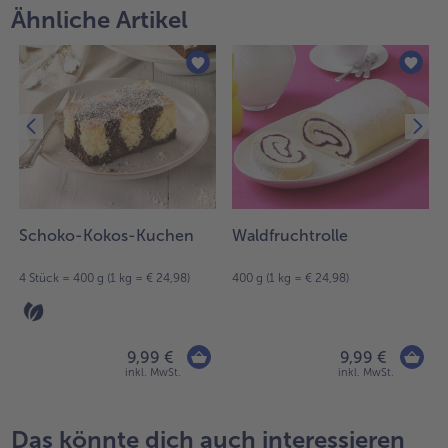
Ähnliche Artikel
Schoko-Kokos-Kuchen
Waldfruchtrolle
1
4 Stück = 400 g (1 kg = € 24,98)
400 g (1 kg = € 24,98)
9,99 €
9,99 €
inkl. MwSt.
inkl. MwSt.
Das könnte dich auch interessieren