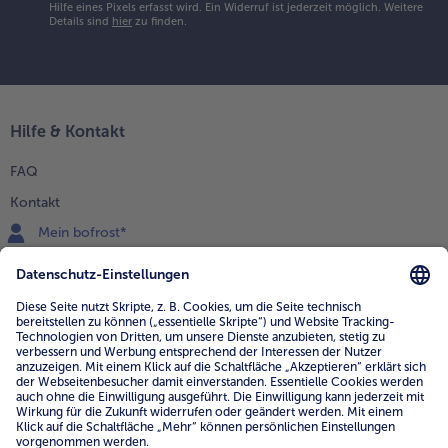
Hilfe eines Pixels erfasst wird. Ein Widerruf ist jederzeit möglich.
Weitere
Details sind
hier
zu finden.
Hilfe & Kontakt
FAQ
Kontakt
Mein bofrost*
www.bofrost.de
service@bofrost.de
0800 - 000 19 18
Mo.-Fr.: 7-21 Uhr Sa: 8-16 Uhr
Service