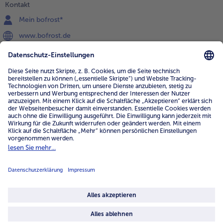
Kontakt
Mein bofrost*
www.bofrost.de
service@bofrost.de
0800 - 000 19 18
Mo.-Fr.: 7-21 Uhr Sa: 8-16 Uhr
Service
Unternehmen
Über uns