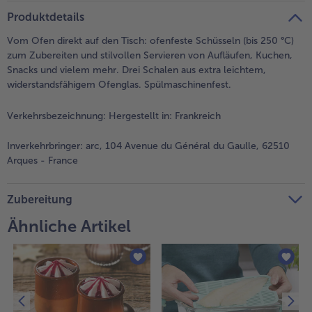
teilen
pin it
alle Brot & Brötchen
alle Für die Heißluftfritteuse
Produktdetails
Kuchen & Torten
bofrost*free
Vom Ofen direkt auf den Tisch: ofenfeste Schüsseln (bis 250 °C)
alle Kuchen & Torten
alle bofrost*free
zum Zubereiten und stilvollen Servieren von Aufläufen, Kuchen,
Süßspeisen
bofrost*high Protein
Snacks und vielem mehr. Drei Schalen aus extra leichtem,
widerstandsfähigem Ofenglas. Spülmaschinenfest.
alle Süßspeisen
alle bofrost*high Protein
Obst
bofrost*plus.
Verkehrsbezeichnung:
Hergestellt in: Frankreich
alle Obst
alle bofrost*plus.
Inverkehrbringer:
arc, 104 Avenue du Général du Gaulle, 62510
Wein & Spirituosen
Arques - France
alle Wein & Spirituosen
Küchenutensilien
Zubereitung
alle Küchenutensilien
Ähnliche Artikel