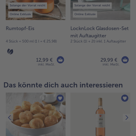
Solange der Vorrat reicht
Solange der Vorrat reicht
Weiterempfehlen & profitiere
Online Exklusiv
Online Exklusiv
Rumtopf-Eis
LocknLock Glasdosen-Set
mit Auftaugitter
4 Stück = 500 ml (1 l = € 25,98)
2 Stück (1l + 2l) inkl. 1 Auftaugitter
12,99 €
29,99 €
inkl. MwSt.
inkl. MwSt.
Das könnte dich auch interessieren