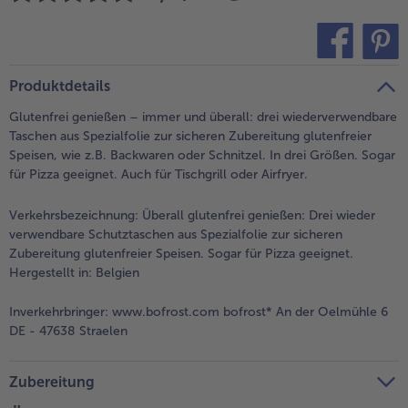
alle Brot & Brötchen
alle Für die Heißluftfritteuse
Kuchen & Torten
bofrost*free
alle Kuchen & Torten
alle bofrost*free
teilen
pin it
Produktdetails
Süßspeisen
bofrost*high Protein
Glutenfrei genießen – immer und überall: drei wiederverwendbare
alle Süßspeisen
alle bofrost*high Protein
Taschen aus Spezialfolie zur sicheren Zubereitung glutenfreier
Obst
bofrost*plus.
Speisen, wie z.B. Backwaren oder Schnitzel. In drei Größen. Sogar
für Pizza geeignet. Auch für Tischgrill oder Airfryer.
alle Obst
alle bofrost*plus.
Wein & Spirituosen
Verkehrsbezeichnung:
Überall glutenfrei genießen: Drei wieder
alle Wein & Spirituosen
verwendbare Schutztaschen aus Spezialfolie zur sicheren
Küchenutensilien
Zubereitung glutenfreier Speisen. Sogar für Pizza geeignet.
Hergestellt in: Belgien
alle Küchenutensilien
Inverkehrbringer:
www.bofrost.com bofrost* An der Oelmühle 6
DE - 47638 Straelen
Zubereitung