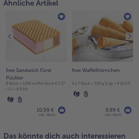
Ähnliche Artikel
Weiterempfehlen & profitiere
free Sandwich Fürst
free Waffelhörnchen
Pückler
)
8 Stück = 1200 ml (Pro Stück € 1,37
2 x 7 Stück = 330 g (1 kg = € 30,27)
/ 1 l = € 9,16)
10,99 €
9,99 €
inkl. MwSt.
inkl. MwSt.
Das könnte dich auch interessieren