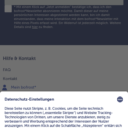
*
Mit einem Klick auf „Jetzt anmelden" bestätige ich, dass ich den
bofrost*Newsletter abonnieren möchte. Damit dieser auf meine
persönlichen Interessen abgestimmt werden kann, bin ich damit
einverstanden, dass meine Interaktion mit dem bofrost*Newsletter mit
Hilfe eines Pixels erfasst wird. Ein Widerruf ist jederzeit möglich.
Weitere
Details sind
hier
zu finden.
Hilfe & Kontakt
FAQ
Kontakt
Mein bofrost*
www.bofrost.de
service@bofrost.de
0800 - 000 19 18
Mo.-Fr.: 7-21 Uhr Sa: 8-16 Uhr