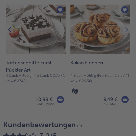
Tortenschnitte Fürst
Kakao Finchen
Pückler Art
4 Stück = 400 g (Pro Stück € 2,75 / 1
4 Stück = 360 g (Pro Stück € 2,37 / 1
kg = € 27,48)
kg = € 26,36)
10,99 €
9,49 €
inkl. MwSt.
inkl. MwSt.
Kundenbewertungen
(4)
3,2/5