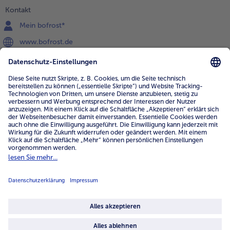
Kontakt
Mein bofrost*
www.bofrost.de
service@bofrost.de
0800 - 000 19 18
Mo.-Fr.: 7-21 Uhr Sa: 8-16 Uhr
Service
Unternehmen
Über uns