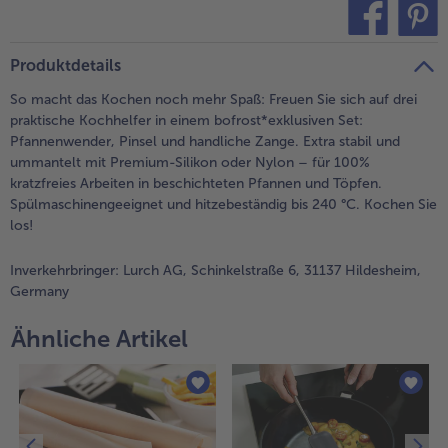
alle Brot & Brötchen
alle Für die Heißluftfritteuse
Kuchen & Torten
bofrost*free
teilen
pin it
Produktdetails
alle Kuchen & Torten
alle bofrost*free
Süßspeisen
bofrost*high Protein
So macht das Kochen noch mehr Spaß: Freuen Sie sich auf drei
praktische Kochhelfer in einem bofrost*exklusiven Set:
alle Süßspeisen
alle bofrost*high Protein
Pfannenwender, Pinsel und handliche Zange. Extra stabil und
Obst
bofrost*plus.
ummantelt mit Premium-Silikon oder Nylon – für 100%
kratzfreies Arbeiten in beschichteten Pfannen und Töpfen.
alle Obst
alle bofrost*plus.
Spülmaschinengeeignet und hitzebeständig bis 240 °C. Kochen Sie
Wein & Spirituosen
los!
alle Wein & Spirituosen
Inverkehrbringer:
Lurch AG, Schinkelstraße 6, 31137 Hildesheim,
Küchenutensilien
Germany
alle Küchenutensilien
Ähnliche Artikel