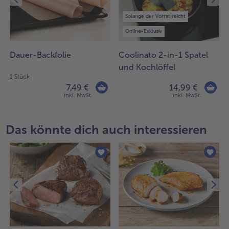
Weiterempfehlen & profitiere
Solange der Vorrat reicht
Online-Exklusiv
Dauer-Backfolie
Coolinato 2-in-1 Spatel
und Kochlöffel
1 Stück
7,49 €
14,99 €
inkl. MwSt.
inkl. MwSt.
Das könnte dich auch interessieren