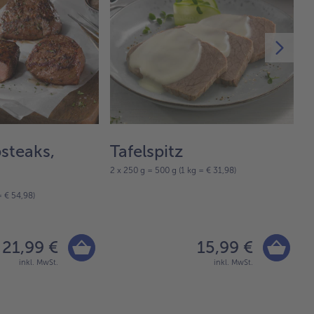
steaks,
Tafelspitz
H
2 x 250 g = 500 g (1 kg = € 31,98)
P
= € 54,98)
F
5-
21,99 €
15,99 €
inkl. MwSt.
inkl. MwSt.