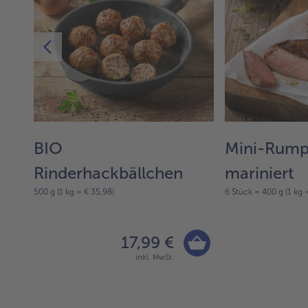
BIO
Mini-Rump
Rinderhackbällchen
mariniert
500 g (1 kg = € 35,98)
6 Stück = 400 g (1 kg 
17,99 €
inkl. MwSt.