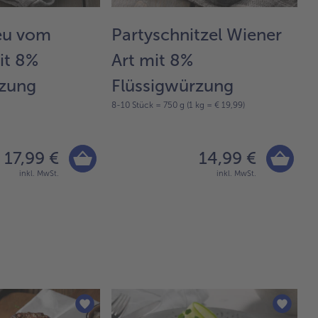
eu vom
Partyschnitzel Wiener
S
it 8%
Art mit 8%
Z
rzung
Flüssigwürzung
F
8-10 Stück = 750 g (1 kg = € 19,99)
4-
17,99 €
14,99 €
inkl. MwSt.
inkl. MwSt.