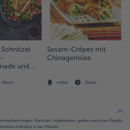
 Schnitzel
Sesam-Crêpes mit
r-
Chinagemüse
anade und
emüse-
lat
20min
mittel
35min
enkeimlingen, Karotten, Sojabohnen, gelber und roter Paprika
hnellen Anbraten in der Pfanne.