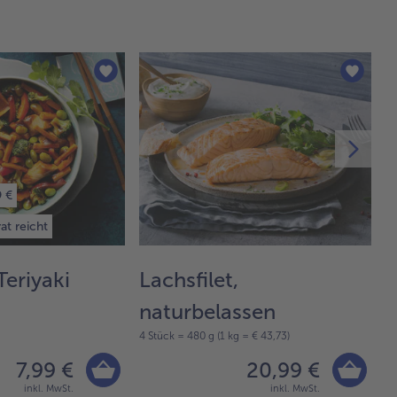
9 €
at reicht
Teriyaki
Lachsfilet,
P
1 
naturbelassen
4 Stück = 480 g (1 kg = € 43,73)
7,99 €
20,99 €
inkl. MwSt.
inkl. MwSt.