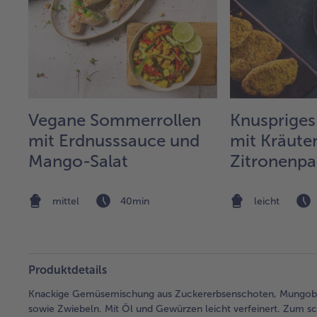
Vegane Sommerrollen
Knuspriges
mit Erdnusssauce und
mit Kräute
Mango-Salat
Zitronenp
buntem G
Erdbeer-Sa
mittel
40min
leicht
Produktdetails
Knackige Gemüsemischung aus Zuckererbsenschoten, Mungobohn
sowie Zwiebeln. Mit Öl und Gewürzen leicht verfeinert. Zum sc