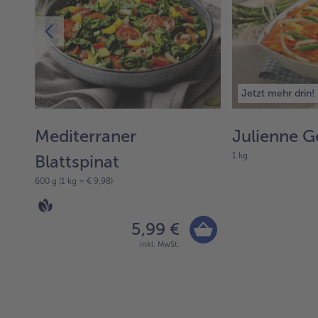
Jetzt mehr drin!
t
Mediterraner
Julienne 
1 kg
Blattspinat
600 g (1 kg = € 9,98)
5,99 €
inkl. MwSt.