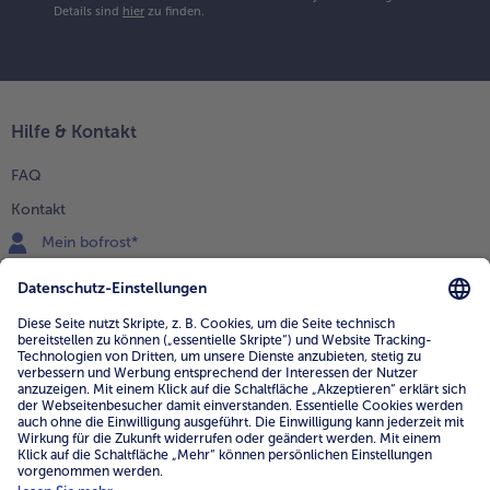
Details sind
hier
zu finden.
Hilfe & Kontakt
FAQ
Kontakt
Mein bofrost*
www.bofrost.de
service@bofrost.de
0800 - 000 19 18
Mo.-Fr.: 7-21 Uhr Sa: 8-16 Uhr
Service
Unternehmen