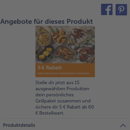
alle Brot & Brötchen
alle Für die Heißluftfritteuse
Kuchen & Torten
bofrost*free
Angebote für dieses Produkt
teilen
pin it
alle Kuchen & Torten
alle bofrost*free
Süßspeisen
bofrost*high Protein
alle Süßspeisen
alle bofrost*high Protein
Obst
bofrost*plus.
alle Obst
alle bofrost*plus.
Wein & Spirituosen
alle Wein & Spirituosen
Küchenutensilien
Stelle dir jetzt aus 15
ausgewählten Produkten
alle Küchenutensilien
dein persönliches
Grillpaket zusammen und
sichere dir 5 € Rabatt ab 60
€ Bestellwert.
Produktdetails