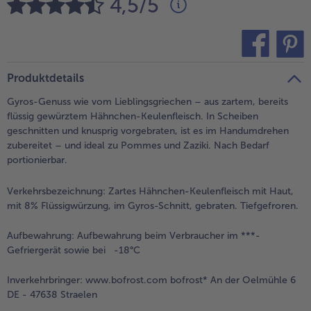
4,5/5
alle Brot & Brötchen
alle Für die Heißluftfritteuse
Kuchen & Torten
bofrost*free
alle Kuchen & Torten
alle bofrost*free
Süßspeisen
bofrost*high Protein
teilen
pin it
Produktdetails
alle Süßspeisen
alle bofrost*high Protein
Gyros-Genuss wie vom Lieblingsgriechen – aus zartem, bereits
Obst
bofrost*plus.
flüssig gewürztem Hähnchen-Keulenfleisch. In Scheiben
geschnitten und knusprig vorgebraten, ist es im Handumdrehen
alle Obst
alle bofrost*plus.
zubereitet – und ideal zu Pommes und Zaziki. Nach Bedarf
Wein & Spirituosen
portionierbar.
alle Wein & Spirituosen
Verkehrsbezeichnung:
Zartes Hähnchen-Keulenfleisch mit Haut,
Küchenutensilien
mit 8% Flüssigwürzung, im Gyros-Schnitt, gebraten. Tiefgefroren.
alle Küchenutensilien
Aufbewahrung:
Aufbewahrung beim Verbraucher im ***-
Gefriergerät sowie bei -18°C
Inverkehrbringer:
www.bofrost.com bofrost* An der Oelmühle 6
DE - 47638 Straelen