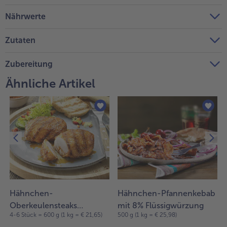
Nährwerte
Weiterempfehlen & profitiere
Zutaten
Zubereitung
Ähnliche Artikel
Hähnchen-
Hähnchen-Pfannenkebab
Oberkeulensteaks
mit 8% Flüssigwürzung
4-6 Stück = 600 g (1 kg = € 21,65)
500 g (1 kg = € 25,98)
„Holzfäller" mit 8%