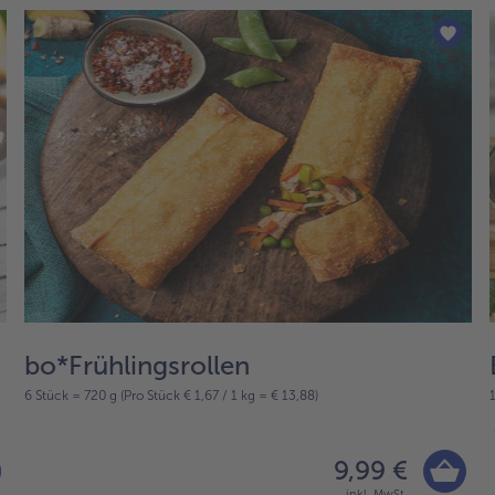
bo*Frühlingsrollen
6 Stück = 720 g (Pro Stück € 1,67 / 1 kg = € 13,88)
9,99 €
inkl. MwSt.