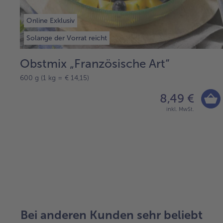
Online Exklusiv
Solange der Vorrat reicht
Obstmix „Französische Art“
600 g (1 kg = € 14,15)
8,49 €
inkl. MwSt.
weiter
mit
der
Artikel-
Bei anderen Kunden sehr beliebt
Übersicht.
Es