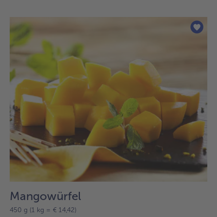
befinden
sich
9
Artikel
in
der
Liste.
Mangowürfel
450 g (1 kg = € 14,42)