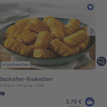
In Groß und Klein
Backofen-Kroketten
Ri
18-22 Stück = 400 g (1 kg = € 9,48)
8 Stüc
3,79 €
inkl. MwSt.