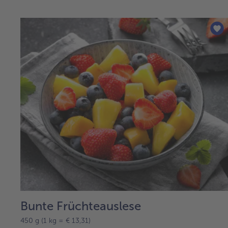
Bunte Früchteauslese
450 g (1 kg = € 13,31)