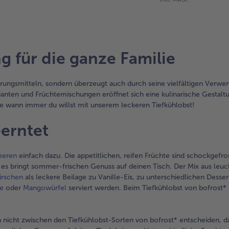
 für die ganze Familie
rungsmitteln, sondern überzeugt auch durch seine vielfältigen Verw
arianten und Früchtemischungen eröffnet sich eine kulinarische Gestaltu
e wann immer du willst mit unserem leckeren Tiefkühlobst!
eerntet
eeren
einfach dazu. Die appetitlichen, reifen Früchte sind schockgefr
es bringt sommer-frischen Genuss auf deinen Tisch. Der Mix aus le
irschen
als leckere Beilage zu Vanille-Eis, zu unterschiedlichen Dess
ne
oder
Mangowürfel
serviert werden. Beim Tiefkühlobst von bofrost
ch nicht zwischen den Tiefkühlobst-Sorten von bofrost* entscheiden, d