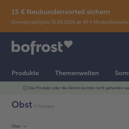
15 € Neukundenvorteil sichern
Einmalig gültig bis 31.08.2026 ab 40 € Mindestbeste
Produkte
Themenwelten
Somm
Das Produkt oder die Aktion konnte nicht gefunden we
Produkte
Obst
9 Produkte
Filter