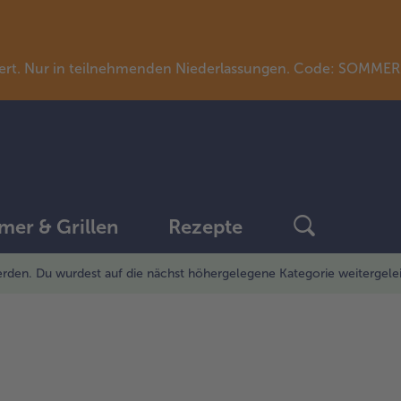
llwert. Nur in teilnehmenden Niederlassungen. Code: SOMME
er & Grillen
Rezepte
rden. Du wurdest auf die nächst höhergelegene Kategorie weitergelei
weiter
mit
der
Artikel-
Übersicht.
Es