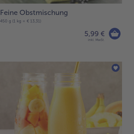
Feine Obstmischung
450 g (1 kg = € 13,31)
5,99 €
inkl. MwSt.