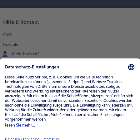
Hilfe & Kontakt
FAQ
Kontakt
Mein bofrost*
www.bofrost.de
service@bofrost.de
0800 - 000 19 18
Mo.-Fr.: 7-21 Uhr Sa: 8-16 Uhr
Service
Unternehmen
Über uns