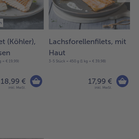
n
et (Köhler),
Lachsforellenfilets, mit
K
sen
Haut
n
g = € 19,99)
3-5 Stück = 450 g (1 kg = € 39,98)
4-
18,99 €
17,99 €
inkl. MwSt.
inkl. MwSt.