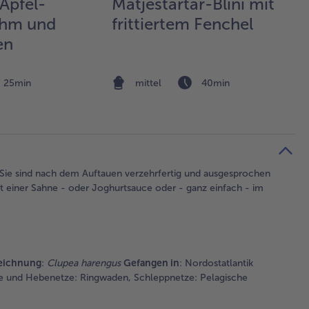
Apfel-
Matjestartar-Blini mit
hm und
frittiertem Fenchel
en
25min
mittel
40min
 Sie sind nach dem Auftauen verzehrfertig und ausgesprochen
it einer Sahne - oder Joghurtsauce oder - ganz einfach - im
zeichnung
:
Clupea harengus
Gefangen in
: Nordostatlantik
e und Hebenetze: Ringwaden, Schleppnetze: Pelagische