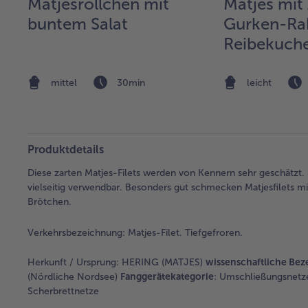
Matjesröllchen mit
Matjes mit 
buntem Salat
Gurken-Ra
Reibekuch
mittel
30min
leicht
Produktdetails
Diese zarten Matjes-Filets werden von Kennern sehr geschätzt.
vielseitig verwendbar. Besonders gut schmecken Matjesfilets m
Brötchen.
Verkehrsbezeichnung:
Matjes-Filet. Tiefgefroren.
Herkunft / Ursprung:
HERING (MATJES)
wissenschaftliche Be
(Nördliche Nordsee)
Fanggerätekategorie
: Umschließungsnetz
Scherbrettnetze