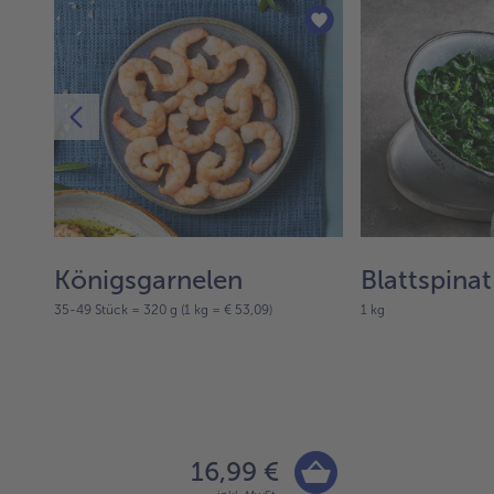
rt“
Königsgarnelen
Blattspinat
35-49 Stück = 320 g (1 kg = € 53,09)
1 kg
16,99 €