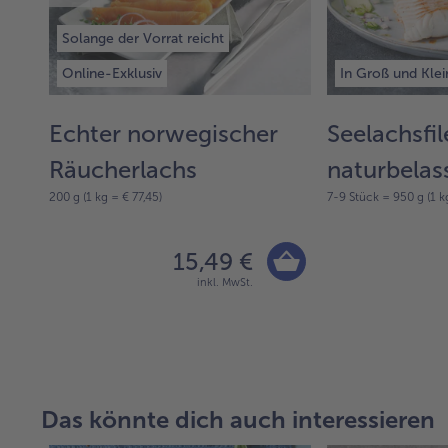
Solange der Vorrat reicht
Online-Exklusiv
In Groß und Klei
Echter norwegischer
Seelachsfil
Räucherlachs
naturbelas
200 g (1 kg = € 77,45)
7-9 Stück = 950 g (1 k
15,49 €
inkl. MwSt.
Das könnte dich auch interessieren