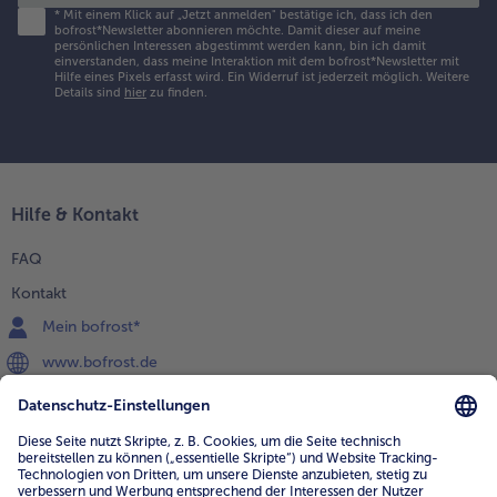
*
Mit einem Klick auf „Jetzt anmelden" bestätige ich, dass ich den
bofrost*Newsletter abonnieren möchte. Damit dieser auf meine
persönlichen Interessen abgestimmt werden kann, bin ich damit
einverstanden, dass meine Interaktion mit dem bofrost*Newsletter mit
Hilfe eines Pixels erfasst wird. Ein Widerruf ist jederzeit möglich.
Weitere
Details sind
hier
zu finden.
Hilfe & Kontakt
FAQ
Kontakt
Mein bofrost*
www.bofrost.de
service@bofrost.de
0800 - 000 19 18
Mo.-Fr.: 7-21 Uhr Sa: 8-16 Uhr