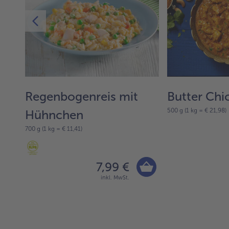
Regenbogenreis mit
Butter Chi
500 g (1 kg = € 21,98)
Hühnchen
700 g (1 kg = € 11,41)
7,99 €
inkl. MwSt.