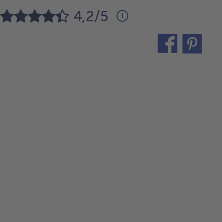
4,2/5
teilen
pin
it