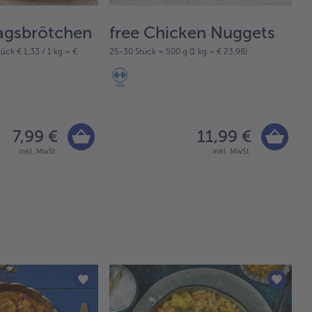
agsbrötchen
free Chicken Nuggets
f
tück € 1,33 / 1 kg = €
25-30 Stück = 500 g (1 kg = € 23,98)
15
7,99 €
11,99 €
inkl. MwSt.
inkl. MwSt.