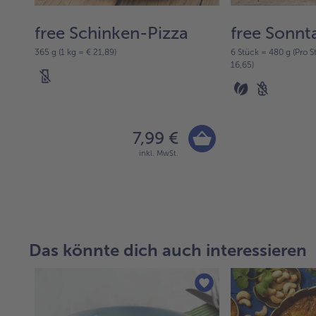
free Schinken-Pizza
free Sonnt
365 g (1 kg = € 21,89)
6 Stück = 480 g (Pro S
16,65)
7,99 €
inkl. MwSt.
Das könnte dich auch interessieren