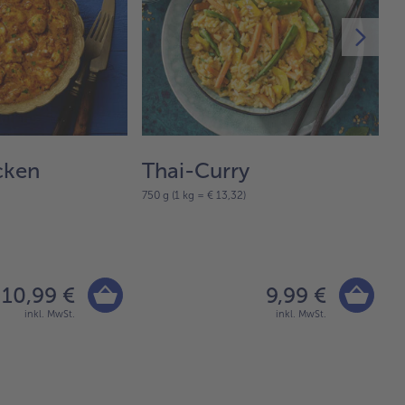
cken
Thai-Curry
L
750 g (1 kg = € 13,32)
n
4 
10,99 €
9,99 €
inkl. MwSt.
inkl. MwSt.