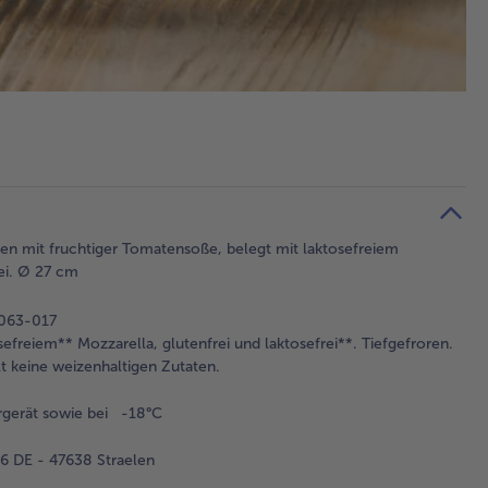
den mit fruchtiger Tomatensoße, belegt mit laktosefreiem
rei. Ø 27 cm
-063-017
freiem** Mozzarella, glutenfrei und laktosefrei**. Tiefgefroren.
t keine weizenhaltigen Zutaten.
rgerät sowie bei -18°C
 DE - 47638 Straelen