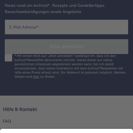
News rund um bofrost*, Rezepte und Genießertipps,
Besuchsankündigungen sowie Angebote
E-Mail Adresse
*
Jetzt anmelden
*
Mit einem Klick auf „Jetzt anmelden" bestätige ich, dass ich den
bofrost*Newsletter abonnieren möchte. Damit dieser auf meine
persönlichen Interessen abgestimmt werden kann, bin ich damit
einverstanden, dass meine Interaktion mit dem bofrost*Newsletter mit
Hilfe eines Pixels erfasst wird. Ein Widerruf ist jederzeit möglich.
Weitere
Details sind
hier
zu finden.
Hilfe & Kontakt
FAQ
Kontakt