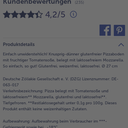
Kundenbewertungen
(235)
alle Brot & Brötchen
alle Für die Heißluftfritteuse
Kuchen & Torten
bofrost*free
4,2/5
alle Kuchen & Torten
alle bofrost*free
Süßspeisen
bofrost*high Protein
alle Süßspeisen
alle bofrost*high Protein
teilen
pin it
Produktdetails
Obst
bofrost*plus.
Einfach unwiderstehlich! Knusprig-dünner glutenfreier Pizzaboden
alle Obst
alle bofrost*plus.
mit fruchtiger Tomatensoße, belegt mit laktosefreiem Mozzarella.
Wein & Spirituosen
So einfach, so gut! Glutenfrei, weizenfrei, laktosefrei. Ø 27 cm
alle Wein & Spirituosen
Küchenutensilien
Deutsche Zöliakie Gesellschaft e. V. (DZG) Lizenznummer: DE-
063-017
alle Küchenutensilien
Verkehrsbezeichnung:
Pizza belegt mit Tomatensoße und
laktosefreiem** Mozzarella, glutenfrei und laktosefrei**.
Tiefgefroren. **Restlaktosegehalt unter 0,1g pro 100g. Dieses
Produkt enthält keine weizenhaltigen Zutaten.
Aufbewahrung:
Aufbewahrung beim Verbraucher im ***-
Gefriergerät sowie bei -18°C