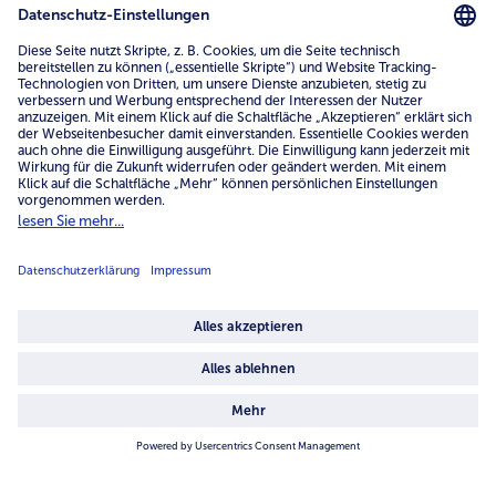
Mein bofrost*
www.bofrost.de
service@bofrost.de
0800 - 000 19 18
Mo.-Fr.: 7-21 Uhr Sa: 8-16 Uhr
Service
Unternehmen
Über uns