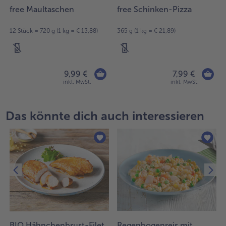
free Maultaschen
free Schinken-Pizza
12 Stück = 720 g (1 kg = € 13,88)
365 g (1 kg = € 21,89)
9,99 €
7,99 €
inkl. MwSt.
inkl. MwSt.
Das könnte dich auch interessieren
BIO Hähnchenbrust-Filet,
Regenbogenreis mit