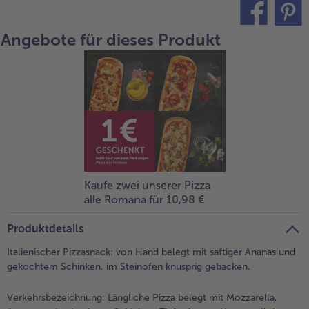
alle Brot & Brötchen
alle Für die Heißluftfritteuse
Kuchen & Torten
bofrost*free
Angebote für dieses Produkt
teilen
pin it
alle Kuchen & Torten
alle bofrost*free
Süßspeisen
bofrost*high Protein
alle Süßspeisen
alle bofrost*high Protein
Obst
bofrost*plus.
alle Obst
alle bofrost*plus.
Wein & Spirituosen
alle Wein & Spirituosen
Kaufe zwei unserer Pizza
Küchenutensilien
alle Romana für 10,98 €
alle Küchenutensilien
Produktdetails
Italienischer Pizzasnack: von Hand belegt mit saftiger Ananas und
gekochtem Schinken, im Steinofen knusprig gebacken.
Verkehrsbezeichnung:
Längliche Pizza belegt mit Mozzarella,