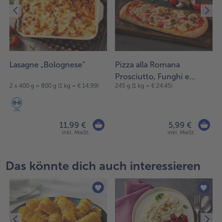
Lasagne „Bolognese“
Pizza alla Romana
Prosciutto, Funghi e
1
2 x 400 g = 800 g (1 kg = € 14,99)
245 g (1 kg = € 24,45)
Mascarpone
11,99 €
5,99 €
inkl. MwSt.
inkl. MwSt.
Das könnte dich auch interessieren