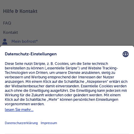
Hilfe & Kontakt
FAQ
Kontakt
Mein bofrost*
www.bofrost.de
service@bofrost.de
0800 - 000 19 18
Mo.-Fr.: 7-21 Uhr Sa: 8-16 Uhr
Service
Unternehmen
Über uns