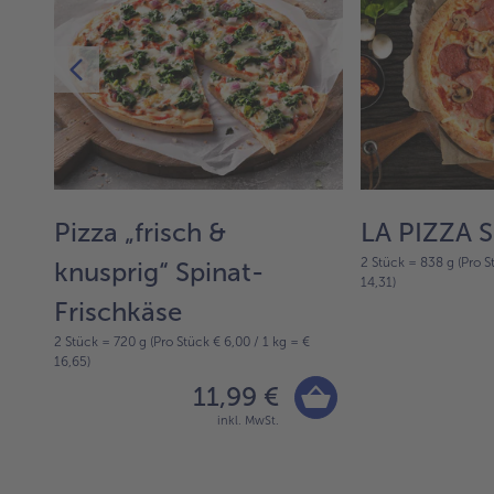
Pizza „frisch &
LA PIZZA S
2 Stück = 838 g (Pro S
knusprig“ Spinat-
14,31)
Frischkäse
2 Stück = 720 g (Pro Stück € 6,00 / 1 kg = €
16,65)
11,99 €
inkl. MwSt.