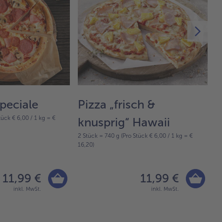
peciale
Pizza „frisch &
L
tück € 6,00 / 1 kg = €
knusprig“ Hawaii
C
2 Stück = 740 g (Pro Stück € 6,00 / 1 kg = €
2 
16,20)
13
11,99 €
11,99 €
inkl. MwSt.
inkl. MwSt.