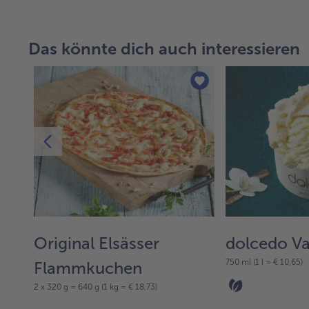
Das könnte dich auch interessieren
tes
Original Elsässer
dolcedo Va
750 ml (1 l = € 10,65)
Flammkuchen
2 x 320 g = 640 g (1 kg = € 18,73)