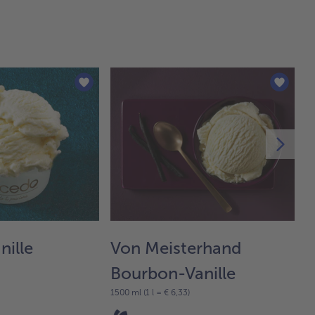
nille
Von Meisterhand
L
Bourbon-Vanille
n
1500 ml (1 l = € 6,33)
4 