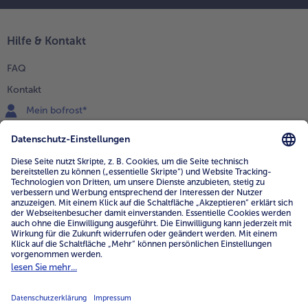
Hilfe & Kontakt
FAQ
Kontakt
Mein bofrost*
www.bofrost.de
service@bofrost.de
0800 - 000 19 18
Mo.-Fr.: 7-21 Uhr Sa: 8-16 Uhr
Service
Unternehmen
Über uns