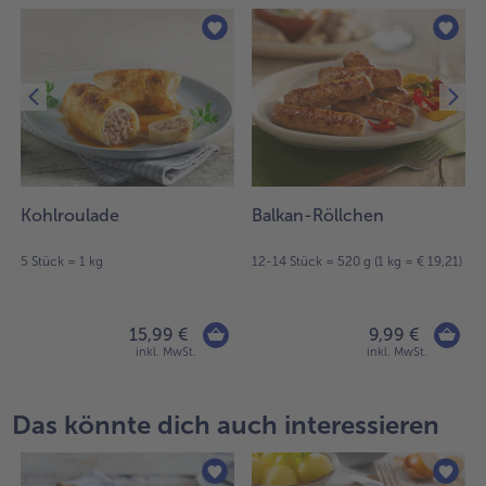
Kohlroulade
Balkan-Röllchen
)
5 Stück = 1 kg
12-14 Stück = 520 g (1 kg = € 19,21)
15,99 €
9,99 €
inkl. MwSt.
inkl. MwSt.
Das könnte dich auch interessieren