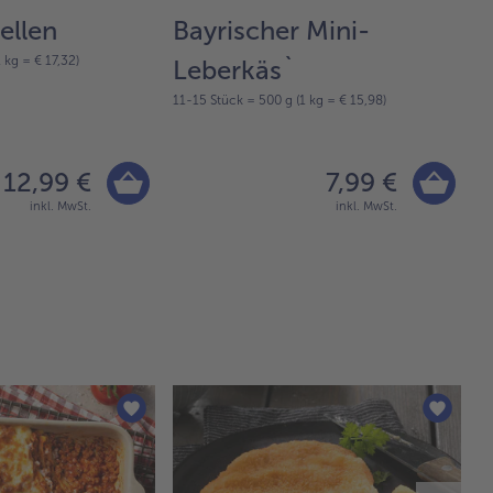
ellen
Bayrischer Mini-
C
 kg = € 17,32)
80
Leberkäs`
11-15 Stück = 500 g (1 kg = € 15,98)
12,99 €
7,99 €
inkl. MwSt.
inkl. MwSt.