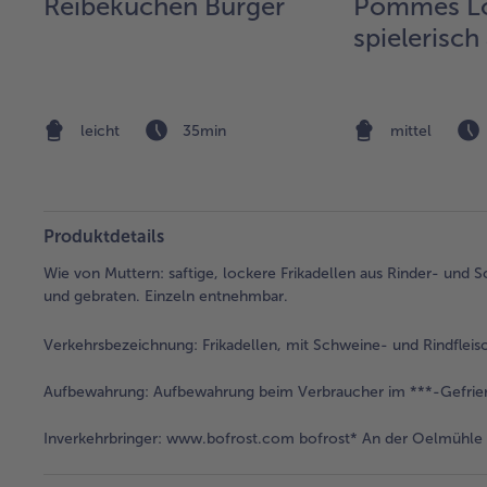
Reibekuchen Burger
Pommes L
spielerisch
leicht
35min
mittel
Produktdetails
Wie von Muttern: saftige, lockere Frikadellen aus Rinder- und S
und gebraten. Einzeln entnehmbar.
Verkehrsbezeichnung:
Frikadellen, mit Schweine- und Rindfleisch
Aufbewahrung:
Aufbewahrung beim Verbraucher im ***-Gefrie
Inverkehrbringer:
www.bofrost.com bofrost* An der Oelmühle 6