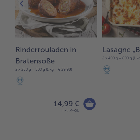
Rinderrouladen in
Lasagne „
2 x 400 g = 800 g (1 k
Bratensoße
2 x 250 g = 500 g (1 kg = € 29,98)
14,99 €
inkl. MwSt.