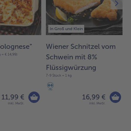
In Groß und Klein
Bolognese“
Wiener Schnitzel vom
K
g = € 14,99)
Schwein mit 8%
2 
Flüssigwürzung
7-9 Stück = 1 kg
11,99 €
16,99 €
inkl. MwSt.
inkl. MwSt.