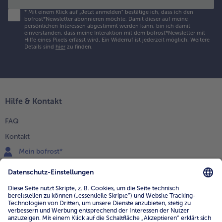
*
Mit einem Klick auf „Jetzt anmelden" bestätige ich, dass ich den
bofrost*Newsletter abonnieren möchte. Damit dieser auf meine
persönlichen Interessen abgestimmt werden kann, bin ich damit
einverstanden, dass meine Interaktion mit dem bofrost*Newsletter mit
Hilfe eines Pixels erfasst wird. Ein Widerruf ist jederzeit möglich.
Weitere
Details sind
hier
zu finden.
Hilfe & Kontakt
FAQ
Kontakt
Mein bofrost*
www.bofrost.de
service@bofrost.de
0800 - 000 19 18
Mo.-Fr.: 7-21 Uhr Sa: 8-16 Uhr