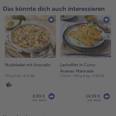
Das könnte dich auch interessieren
Nudelsalat mit Avocado
Lachsfilet in Curry-
Ananas-Marinade
1
750 g (1 kg = € 11,99)
2 Stück = 250 g (1 kg = € 59,96)
8,99 €
14,99 €
inkl. MwSt.
inkl. MwSt.