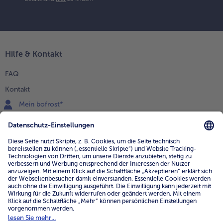
Hilfe & Kontakt
FAQ
Kontakt
Mein bofrost*
www.bofrost.de
service@bofrost.de
0800 - 000 19 18
Mo.-Fr.: 7-21 Uhr Sa: 8-16 Uhr
Service
Unternehmen